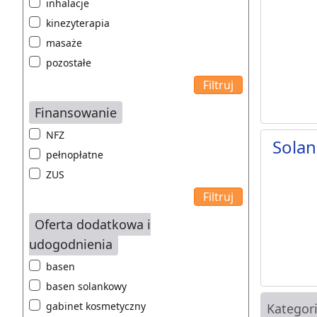
inhalacje
kinezyterapia
masaże
pozostałe
Finansowanie
NFZ
Solan
pełnopłatne
ZUS
Oferta dodatkowa i
udogodnienia
basen
basen solankowy
gabinet kosmetyczny
Kategor