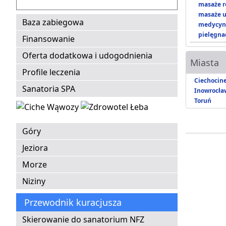
masaże r
masaże u
Baza zabiegowa
medycyna
pielęgnac
Finansowanie
Oferta dodatkowa i udogodnienia
Miasta
Profile leczenia
Ciechocin
Sanatoria SPA
Inowrocła
Toruń
Góry
Jeziora
Morze
Niziny
Przewodnik kuracjusza
Skierowanie do sanatorium NFZ