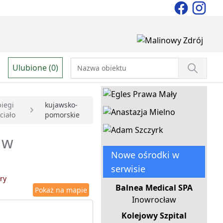
Ulubione (0)
biegi
kujawsko-
ciało
pomorskie
a w
Nowe ośrodki w
serwisie
ry
Balnea Medical SPA
Pokaż na mapie
Inowrocław
Kolejowy Szpital