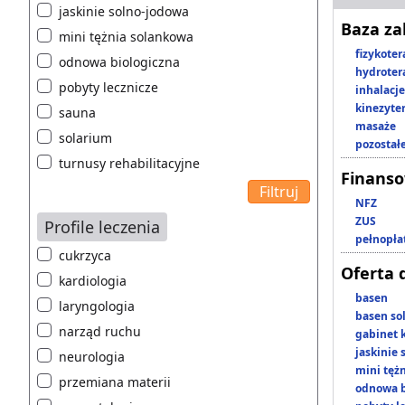
jaskinie solno-jodowa
Baza z
mini tężnia solankowa
fizykoter
odnowa biologiczna
hydroter
pobyty lecznicze
inhalacje
kinezyte
sauna
masaże
solarium
pozostał
turnusy rehabilitacyjne
Finans
NFZ
ZUS
Profile leczenia
pełnopła
cukrzyca
Oferta 
kardiologia
basen
laryngologia
basen so
narząd ruchu
gabinet 
jaskinie
neurologia
mini tęż
przemiana materii
odnowa b