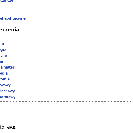
ecznicze
rehabilitacyjne
leczenia
gia
ogia
uchu
ia
a materii
ogia
ążenia
erwowy
ddechowy
okarmowy
ia SPA