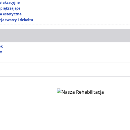
elaksacyjne
piększające
 estetyczna
ja twarzy i dekoltu
ek
w