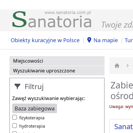
|
|
Obiekty kuracyjne w Polsce
Na mapie
Tur
Miejscowości
Wyszukiwanie uproszczone
Strona 
Zabie
Filtruj
ośrod
Zawęź wyszukiwanie wybierając:
Uwaga: wyni
Baza zabiegowa
fizykoterapia
Sana
hydroterapia