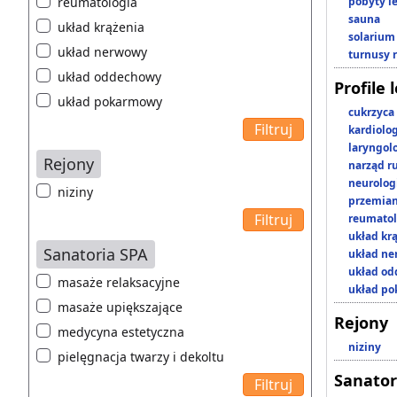
reumatologia
pobyty l
sauna
układ krążenia
solarium
układ nerwowy
turnusy 
układ oddechowy
Profile 
układ pokarmowy
cukrzyca
kardiolo
laryngol
Rejony
narząd r
neurolog
niziny
przemian
reumatol
układ kr
Sanatoria SPA
układ n
układ o
masaże relaksacyjne
układ p
masaże upiększające
Rejony
medycyna estetyczna
niziny
pielęgnacja twarzy i dekoltu
Sanator