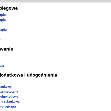
abiegowa
apia
apia
rapia
e
owanie
tne
dodatkowa i udogodnienia
lankowy
kosmetyczny
 solno-jodowa
nia solankowa
iologiczna