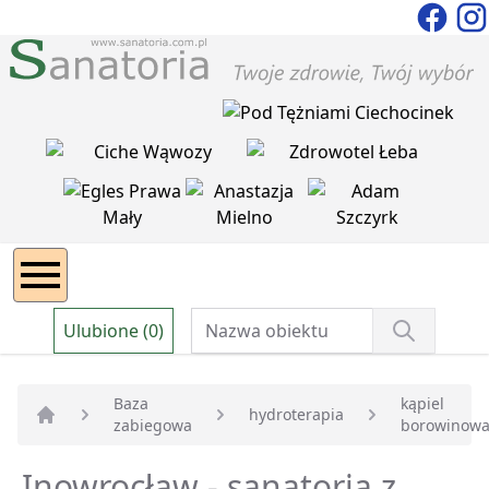
Ulubione (0)
Baza
kąpiel
hydroterapia
zabiegowa
borowinow
Strona główna
Inowrocław - sanatoria z