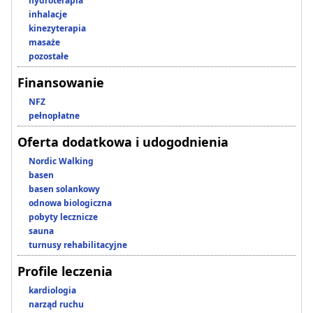
hydroterapia
inhalacje
kinezyterapia
masaże
pozostałe
Finansowanie
NFZ
pełnopłatne
Oferta dodatkowa i udogodnienia
Nordic Walking
basen
basen solankowy
odnowa biologiczna
pobyty lecznicze
sauna
turnusy rehabilitacyjne
Profile leczenia
kardiologia
narząd ruchu