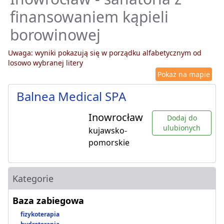
finansowaniem kąpieli
borowinowej
Uwaga: wyniki pokazują się w porządku alfabetycznym od
losowo wybranej litery
Pokaż na mapie
Balnea Medical SPA
Inowrocław
Dodaj do
ulubionych
kujawsko-
pomorskie
Kategorie
Baza zabiegowa
fizykoterapia