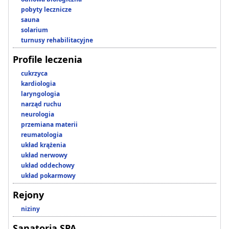
pobyty lecznicze
sauna
solarium
turnusy rehabilitacyjne
Profile leczenia
cukrzyca
kardiologia
laryngologia
narząd ruchu
neurologia
przemiana materii
reumatologia
układ krążenia
układ nerwowy
układ oddechowy
układ pokarmowy
Rejony
niziny
Sanatoria SPA