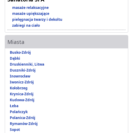
masaże relaksacyjne
masaże upiększające
pielęgnacja twarzy i dekoltu
zabiegi na ciało
Miasta
Busko-Zdrój
Dąbki
Druskienniki, Litwa
Duszniki-Zdrój
Inowrocław
Iwonicz-Zdrój
Kołobrzeg
Krynica-Zdrój
Kudowa-Zdrój
Łeba
Polańczyk
Polanica-Zdrój
Rymanów-Zdrój
Sopot