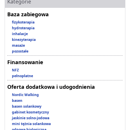
Kategorie
Baza zabiegowa
fizykoterapia
hydroterapia
inhalacje
kinezyterapia
masaże
pozostałe
Finansowanie
NFZ
pełnopłatne
Oferta dodatkowa i udogodnienia
Nordic Walking
basen
basen solankowy
gabinet kosmetyczny
jaskinie solno-jodowa
mini tężnia solankowa
odnowa biologiczna