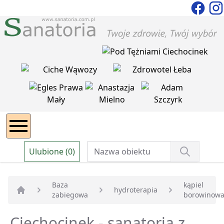
Ulubione (0)
Baza
kąpiel
hydroterapia
zabiegowa
borowinow
Strona główna
Ciechocinek - sanatoria z