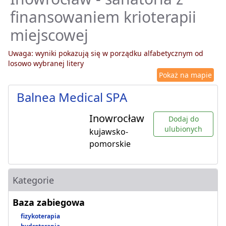
finansowaniem krioterapii
miejscowej
Uwaga: wyniki pokazują się w porządku alfabetycznym od
losowo wybranej litery
Pokaż na mapie
Balnea Medical SPA
Inowrocław
Dodaj do
ulubionych
kujawsko-
pomorskie
Kategorie
Baza zabiegowa
fizykoterapia