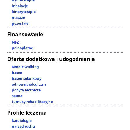
hydroterapia
inhalacje
kinezyterapia
masaże
pozostałe
Finansowanie
NFZ
pełnopłatne
Oferta dodatkowa i udogodnienia
Nordic Walking
basen
basen solankowy
odnowa biologiczna
pobyty lecznicze
sauna
turnusy rehabilitacyjne
Profile leczenia
kardiologia
narząd ruchu