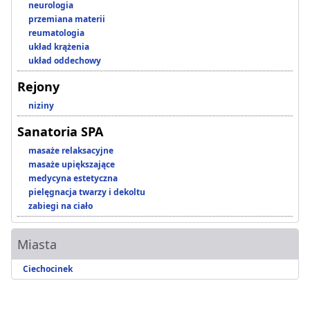
neurologia
przemiana materii
reumatologia
układ krążenia
układ oddechowy
Rejony
niziny
Sanatoria SPA
masaże relaksacyjne
masaże upiększające
medycyna estetyczna
pielęgnacja twarzy i dekoltu
zabiegi na ciało
Miasta
Ciechocinek