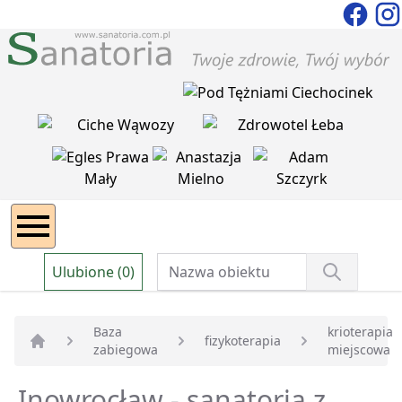
Ulubione (0)
Baza
krioterapia
fizykoterapia
zabiegowa
miejscowa
Strona główna
Inowrocław - sanatoria z