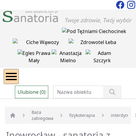
Ulubione (0)
Baza
fizykoterapia
interdyn
zabiegowa
Strona główna
Inowrocław - sanatoria z