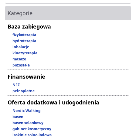
Kategorie
Baza zabiegowa
fizykoterapia
hydroterapia
inhalacje
kinezyterapia
masaże
pozostałe
Finansowanie
NFZ
pełnopłatne
Oferta dodatkowa i udogodnienia
Nordic Walking
basen
basen solankowy
gabinet kosmetyczny
jaskinie solno-jodowa