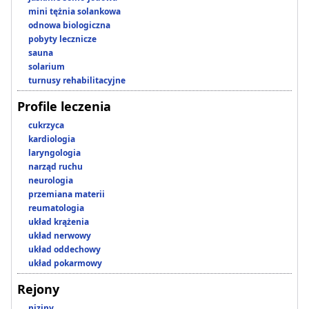
mini tężnia solankowa
odnowa biologiczna
pobyty lecznicze
sauna
solarium
turnusy rehabilitacyjne
Profile leczenia
cukrzyca
kardiologia
laryngologia
narząd ruchu
neurologia
przemiana materii
reumatologia
układ krążenia
układ nerwowy
układ oddechowy
układ pokarmowy
Rejony
niziny