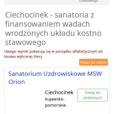
stawowego
Ciechocinek - sanatoria z
finansowaniem wadach
wrodzonych układu kostno
stawowego
Uwaga: wyniki pokazują się w porządku alfabetycznym od
losowo wybranej litery
Pokaż na mapie
Sanatorium Uzdrowiskowe MSW
Orion
Ciechocinek
Dodaj do
ulubionych
kujawsko-
pomorskie