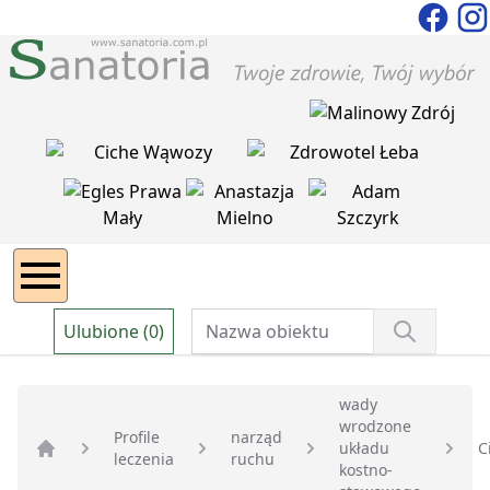
Ulubione (0)
wady
wrodzone
Profile
narząd
układu
C
leczenia
ruchu
Strona główna
kostno-