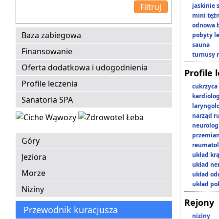
jaskinie
mini tęż
odnowa b
Baza zabiegowa
pobyty l
sauna
Finansowanie
turnusy 
Oferta dodatkowa i udogodnienia
Profile 
Profile leczenia
cukrzyca
kardiolo
Sanatoria SPA
laryngol
narząd r
neurolog
przemian
Góry
reumatol
układ kr
Jeziora
układ n
Morze
układ o
układ p
Niziny
Rejony
Przewodnik kuracjusza
niziny