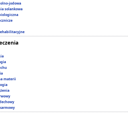
 solno-jodowa
nia solankowa
iologiczna
ecznicze
rehabilitacyjne
leczenia
gia
ogia
uchu
ia
a materii
ogia
ążenia
erwowy
ddechowy
okarmowy