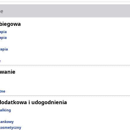
ie
abiegowa
apia
apia
rapia
e
owanie
tne
dodatkowa i udogodnienia
alking
lankowy
kosmetyczny