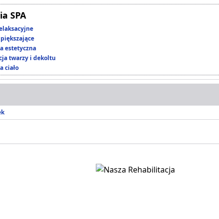
ia SPA
elaksacyjne
piększające
 estetyczna
ja twarzy i dekoltu
a ciało
ek