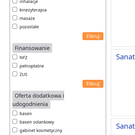
inhalacje
kinezyterapia
masaże
pozostałe
Finansowanie
Sana
NFZ
pełnopłatne
ZUS
Oferta dodatkowa i
udogodnienia
basen
basen solankowy
Sana
gabinet kosmetyczny