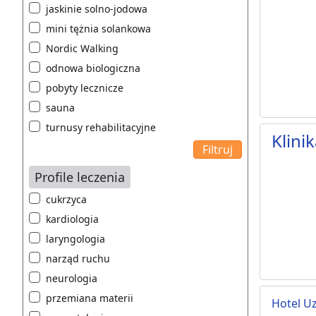
jaskinie solno-jodowa
mini tężnia solankowa
Nordic Walking
odnowa biologiczna
pobyty lecznicze
sauna
turnusy rehabilitacyjne
Klini
Profile leczenia
cukrzyca
kardiologia
laryngologia
narząd ruchu
neurologia
przemiana materii
Hotel U