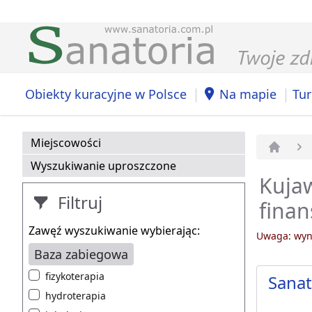
|
|
Obiekty kuracyjne w Polsce
Na mapie
Tur
Miejscowości
Strona 
Wyszukiwanie uproszczone
Kujaw
Filtruj
finan
Zawęź wyszukiwanie wybierając:
Uwaga: wyni
Baza zabiegowa
fizykoterapia
Sanat
hydroterapia