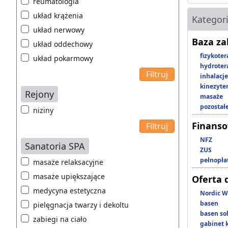
reumatologia
układ krążenia
Kategor
układ nerwowy
Baza z
układ oddechowy
fizykoter
układ pokarmowy
hydroter
inhalacje
kinezyte
Rejony
masaże
pozostał
niziny
Finans
NFZ
Sanatoria SPA
ZUS
pełnopła
masaże relaksacyjne
masaże upiększające
Oferta 
medycyna estetyczna
Nordic W
basen
pielęgnacja twarzy i dekoltu
basen so
zabiegi na ciało
gabinet 