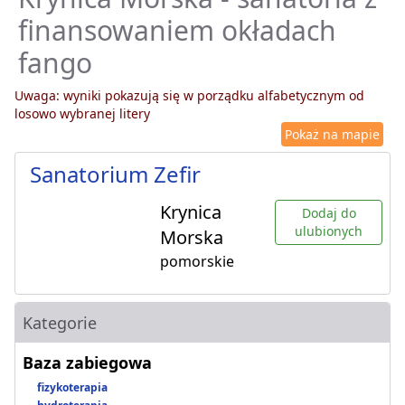
finansowaniem okładach
fango
Uwaga: wyniki pokazują się w porządku alfabetycznym od
losowo wybranej litery
Pokaż na mapie
Sanatorium Zefir
Krynica
Dodaj do
ulubionych
Morska
pomorskie
Kategorie
Baza zabiegowa
fizykoterapia