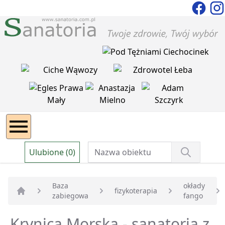
Ulubione (0)
Baza
okłady
fizykoterapia
zabiegowa
fango
Strona główna
Krynica Morska - sanatoria z