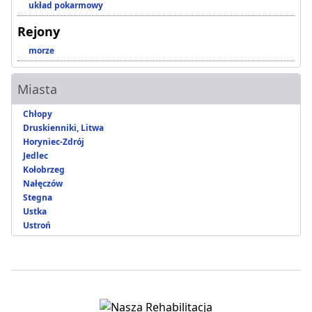
układ pokarmowy
Rejony
morze
Miasta
Chłopy
Druskienniki, Litwa
Horyniec-Zdrój
Jedlec
Kołobrzeg
Nałęczów
Stegna
Ustka
Ustroń