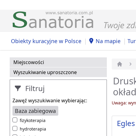
|
|
Obiekty kuracyjne w Polsce
Na mapie
Tur
Miejscowości
Strona 
Wyszukiwanie uproszczone
Drusk
Filtruj
okła
Zawęź wyszukiwanie wybierając:
Uwaga: wyni
Baza zabiegowa
fizykoterapia
Egles
hydroterapia