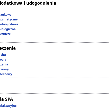
dodatkowa i udogodnienia
lankowy
kosmetyczny
 solno-jodowa
iologiczna
ecznicze
leczenia
uchu
ogia
ążenia
erwowy
ddechowy
ia SPA
elaksacyjne