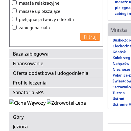
masaże u
masaże relaksacyjne
pielęgnac
masaże upiększające
zabiegi n
pielęgnacja twarzy i dekoltu
zabiegi na ciało
Miasta
Busko-Zdr
Ciechocin
Gdańsk
Baza zabiegowa
Kołobrzeg
Finansowanie
Nałęczów
Niechorze
Oferta dodatkowa i udogodnienia
Polanica-Z
Świeradów
Profile leczenia
Szczawnic
Sanatoria SPA
Tuczno
Ustroń
Ustronie 
Góry
Jeziora