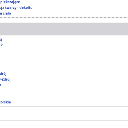
piększające
ja twarzy i dekoltu
a ciało
ój
ek
drój
-Zdrój
a
Morskie