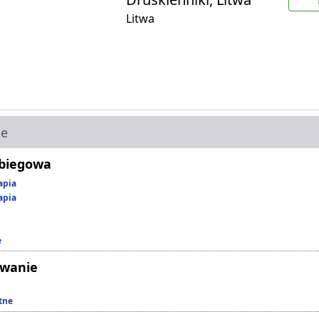
Litwa
ie
abiegowa
apia
apia
e
owanie
tne