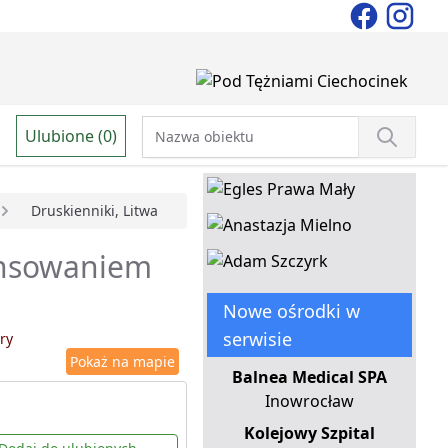
Ulubione (0)
Druskienniki, Litwa
nansowaniem
Nowe ośrodki w
serwisie
ry
Pokaż na mapie
Balnea Medical SPA
Inowrocław
Kolejowy Szpital