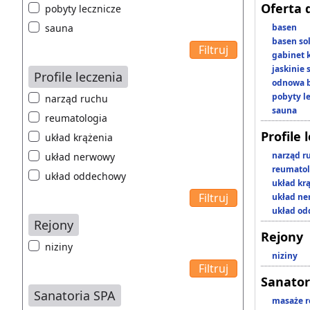
Oferta 
pobyty lecznicze
sauna
basen
basen so
gabinet 
jaskinie
Profile leczenia
odnowa b
pobyty l
narząd ruchu
sauna
reumatologia
Profile 
układ krążenia
narząd r
układ nerwowy
reumatol
układ oddechowy
układ kr
układ n
układ o
Rejony
Rejony
niziny
niziny
Sanator
Sanatoria SPA
masaże r