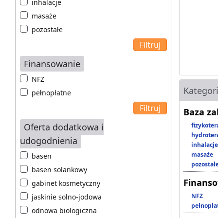
inhalacje
masaże
pozostałe
Finansowanie
NFZ
Kategor
pełnopłatne
Baza z
Oferta dodatkowa i
fizykoter
hydroter
udogodnienia
inhalacje
masaże
basen
pozostał
basen solankowy
Finans
gabinet kosmetyczny
NFZ
jaskinie solno-jodowa
pełnopła
odnowa biologiczna