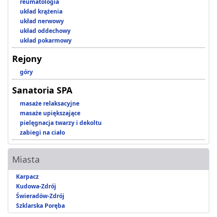
reumatologia
układ krążenia
układ nerwowy
układ oddechowy
układ pokarmowy
Rejony
góry
Sanatoria SPA
masaże relaksacyjne
masaże upiększające
pielęgnacja twarzy i dekoltu
zabiegi na ciało
Miasta
Karpacz
Kudowa-Zdrój
Świeradów-Zdrój
Szklarska Poręba