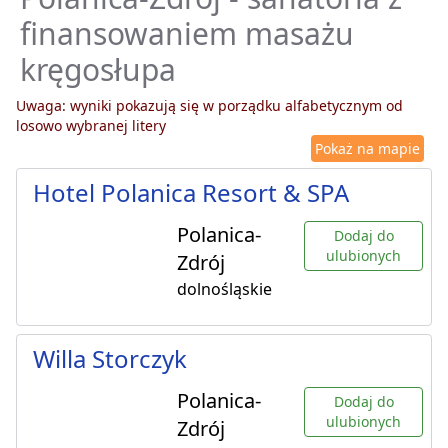
finansowaniem masażu
kręgosłupa
Uwaga: wyniki pokazują się w porządku alfabetycznym od
losowo wybranej litery
Pokaż na mapie
Hotel Polanica Resort & SPA
Polanica-
Dodaj do
ulubionych
Zdrój
dolnośląskie
Willa Storczyk
Polanica-
Dodaj do
ulubionych
Zdrój