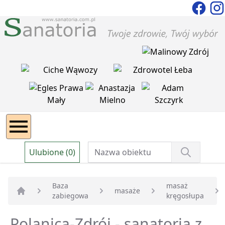
Ulubione (0)
Baza
masaż
masaże
zabiegowa
kręgosłupa
Strona główna
Polanica-Zdrój - sanatoria z