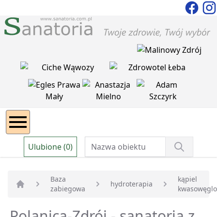
Ulubione (0)
Baza
kąpiel
hydroterapia
zabiegowa
kwasowęgl
Strona główna
Polanica-Zdrój - sanatoria z