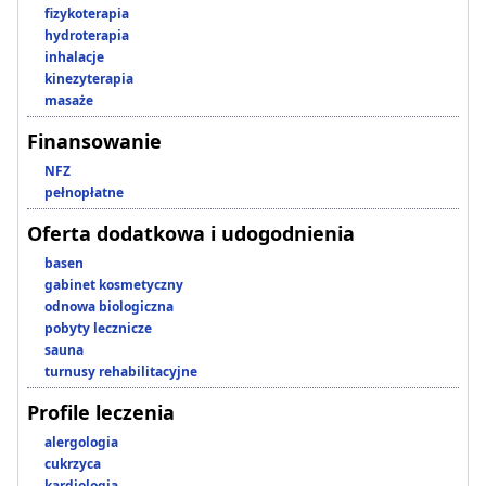
fizykoterapia
hydroterapia
inhalacje
kinezyterapia
masaże
Finansowanie
NFZ
pełnopłatne
Oferta dodatkowa i udogodnienia
basen
gabinet kosmetyczny
odnowa biologiczna
pobyty lecznicze
sauna
turnusy rehabilitacyjne
Profile leczenia
alergologia
cukrzyca
kardiologia