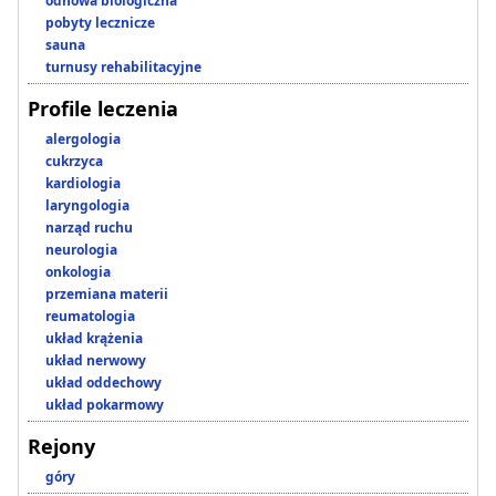
odnowa biologiczna
pobyty lecznicze
sauna
turnusy rehabilitacyjne
Profile leczenia
alergologia
cukrzyca
kardiologia
laryngologia
narząd ruchu
neurologia
onkologia
przemiana materii
reumatologia
układ krążenia
układ nerwowy
układ oddechowy
układ pokarmowy
Rejony
góry