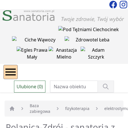
Ulubione (0)
Baza
fizykoterapia
elektrostym
zabiegowa
Strona główna
Polanica-Zdrój - sanatoria z