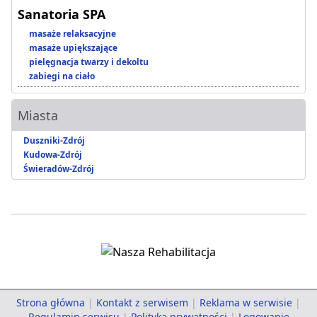
Sanatoria SPA
masaże relaksacyjne
masaże upiększające
pielęgnacja twarzy i dekoltu
zabiegi na ciało
Miasta
Duszniki-Zdrój
Kudowa-Zdrój
Świeradów-Zdrój
Strona główna
|
Kontakt z serwisem
|
Reklama w serwisie
|
Regulamin serwisu
|
Polityka prywatności
|
Logowanie