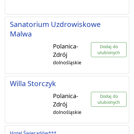
Sanatorium Uzdrowiskowe
Malwa
Polanica-
Dodaj do
ulubionych
Zdrój
dolnośląskie
Willa Storczyk
Polanica-
Dodaj do
ulubionych
Zdrój
dolnośląskie
Hotel Świeradów***