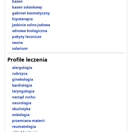
basen
basen solankowy
gabinet kosmetyczny
hipoterapia
jaskinie solno-jodowa
odnowa biologiczna
pobyty lecznicze
sauna
solarium
Profile leczenia
alergologia
cukrzyca
ginekologia
kardiologia
laryngologia
narząd ruchu
neurologia
okulistyka
onkologia
przemiana materii
reumatologia