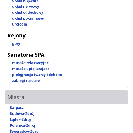
układ krążenia
układ nerwowy
układ oddechowy
układ pokarmowy
urologia
Rejony
góry
Sanatoria SPA
masaże relaksacyjne
masaże upiększające
pielęgnacja twarzy i dekoltu
zabiegi na ciało
Miasta
Karpacz
Kudowa-Zdrój
Lądek-Zdrój
Polanica-Zdrój
Świeradów-Zdrój