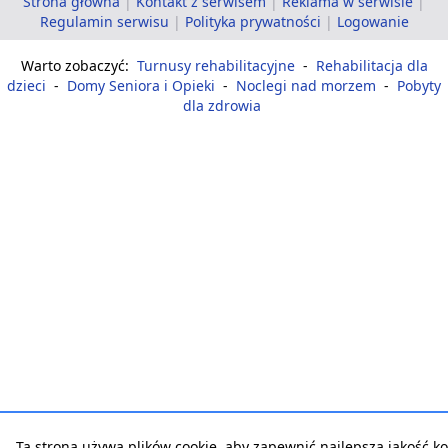
Strona główna
|
Kontakt z serwisem
|
Reklama w serwisie
|
Regulamin serwisu
|
Polityka prywatności
|
Logowanie
Warto zobaczyć:
Turnusy rehabilitacyjne
-
Rehabilitacja dla
dzieci
-
Domy Seniora i Opieki
-
Noclegi nad morzem
-
Pobyty
dla zdrowia
Ta strona używa plików cookie, aby zapewnić najlepszą jakość ko