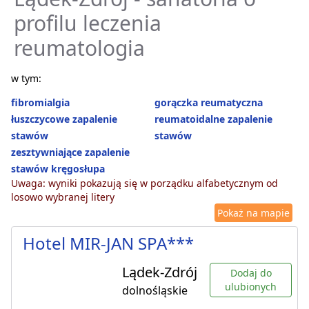
profilu leczenia
reumatologia
w tym:
fibromialgia
gorączka reumatyczna
łuszczycowe zapalenie
reumatoidalne zapalenie
stawów
stawów
zesztywniające zapalenie
stawów kręgosłupa
Uwaga: wyniki pokazują się w porządku alfabetycznym od
losowo wybranej litery
Pokaż na mapie
Hotel MIR-JAN SPA***
Lądek-Zdrój
Dodaj do
ulubionych
dolnośląskie