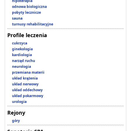
hipoterapia
odnowa biologiczna
pobyty lecznicze
sauna
turnusy rehabilitacyjne
Profile leczenia
cukrzyca
ginekologia
kardiologia
narząd ruchu
neurologia
przemiana materii
układ krążenia
układ nerwowy
układ oddechowy
układ pokarmowy
urologia
Rejony
góry