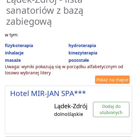
sanatoriów z bazą
zabiegową
w tym:
fizykoterapia
hydroterapia
inhalacje
kinezyterapia
masaże
pozostałe
Uwaga: wyniki pokazują się w porządku alfabetycznym od
losowo wybranej litery
Pokaż na mapie
Hotel MIR-JAN SPA***
Lądek-Zdrój
Dodaj do
ulubionych
dolnośląskie