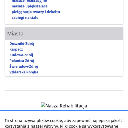
masaże relaksacyjne
masaże upiększające
pielęgnacja twarzy i dekoltu
zabiegi na ciało
Miasta
Duszniki-Zdrój
Karpacz
Kudowa-Zdrój
Polanica-Zdrój
Świeradów-Zdrój
Szklarska Poręba
Ta strona używa plików cookie, aby zapewnić najlepszą jakość
korzystania z naszej witryny. Pliki cookie są wykorzystywane
Strona główna
|
Kontakt z serwisem
|
Reklama w serwisie
|