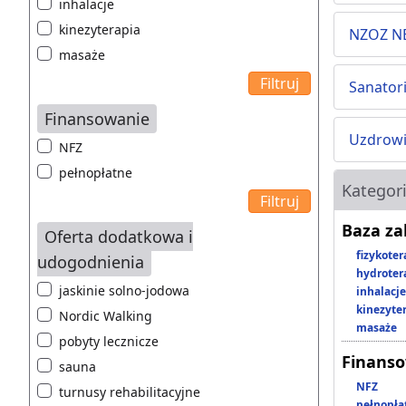
inhalacje
kinezyterapia
NZOZ N
masaże
Sanator
Finansowanie
Uzdrowi
NFZ
pełnopłatne
Kategor
Baza z
Oferta dodatkowa i
fizykoter
udogodnienia
hydroter
jaskinie solno-jodowa
inhalacje
kinezyte
Nordic Walking
masaże
pobyty lecznicze
Finans
sauna
NFZ
turnusy rehabilitacyjne
pełnopła