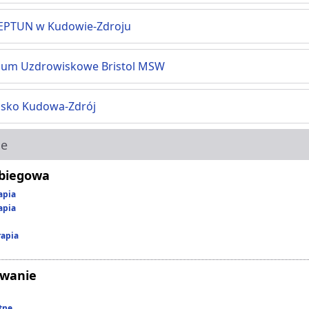
EPTUN w Kudowie-Zdroju
ium Uzdrowiskowe Bristol MSW
sko Kudowa-Zdrój
ie
abiegowa
apia
apia
rapia
owanie
tne