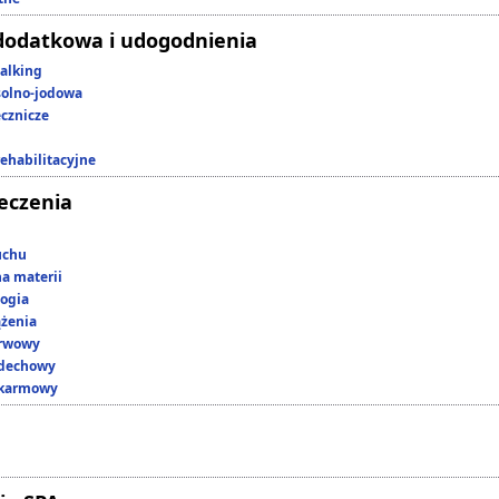
dodatkowa i udogodnienia
alking
 solno-jodowa
ecznicze
rehabilitacyjne
leczenia
uchu
a materii
ogia
ążenia
erwowy
ddechowy
okarmowy