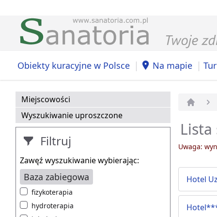
|
|
Obiekty kuracyjne w Polsce
Na mapie
Tur
Miejscowości
Strona 
Wyszukiwanie uproszczone
Lista
Filtruj
Uwaga: wyni
Zawęź wyszukiwanie wybierając:
Baza zabiegowa
Hotel U
fizykoterapia
hydroterapia
Hotel**