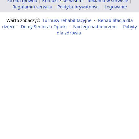
Strona główna
|
Kontakt z serwisem
|
Reklama w serwisie
|
Regulamin serwisu
|
Polityka prywatności
|
Logowanie
Warto zobaczyć:
Turnusy rehabilitacyjne
-
Rehabilitacja dla
dzieci
-
Domy Seniora i Opieki
-
Noclegi nad morzem
-
Pobyty
dla zdrowia