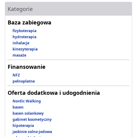
Kategorie
Baza zabiegowa
fizykoterapia
hydroterapia
inhalacje
kinezyterapia
masaże
Finansowanie
NFZ
pełnopłatne
Oferta dodatkowa i udogodnienia
Nordic Walking
basen
basen solankowy
gabinet kosmetyczny
hipoterapia
jaskinie solno-jodowa