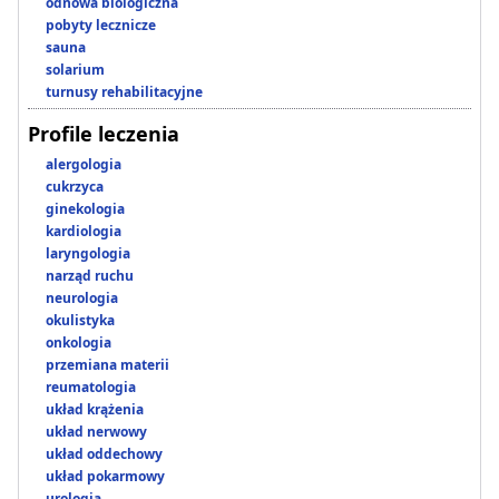
odnowa biologiczna
pobyty lecznicze
sauna
solarium
turnusy rehabilitacyjne
Profile leczenia
alergologia
cukrzyca
ginekologia
kardiologia
laryngologia
narząd ruchu
neurologia
okulistyka
onkologia
przemiana materii
reumatologia
układ krążenia
układ nerwowy
układ oddechowy
układ pokarmowy
urologia