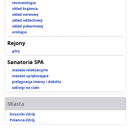
reumatologia
układ krążenia
układ nerwowy
układ oddechowy
układ pokarmowy
urologia
Rejony
góry
Sanatoria SPA
masaże relaksacyjne
masaże upiększające
pielęgnacja twarzy i dekoltu
zabiegi na ciało
Miasta
Duszniki-Zdrój
Polanica-Zdrój