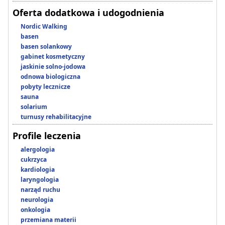
Oferta dodatkowa i udogodnienia
Nordic Walking
basen
basen solankowy
gabinet kosmetyczny
jaskinie solno-jodowa
odnowa biologiczna
pobyty lecznicze
sauna
solarium
turnusy rehabilitacyjne
Profile leczenia
alergologia
cukrzyca
kardiologia
laryngologia
narząd ruchu
neurologia
onkologia
przemiana materii