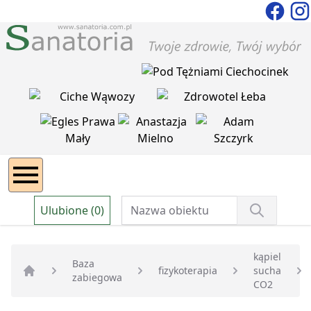
Ulubione (0)
kąpiel
Baza
fizykoterapia
sucha
zabiegowa
Strona główna
CO2