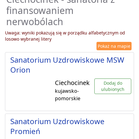
finansowaniem
nerwobólach
Uwaga: wyniki pokazują się w porządku alfabetycznym od
losowo wybranej litery
Pokaż na mapie
Sanatorium Uzdrowiskowe MSW
Orion
Ciechocinek
Dodaj do
ulubionych
kujawsko-
pomorskie
Sanatorium Uzdrowiskowe
Promień