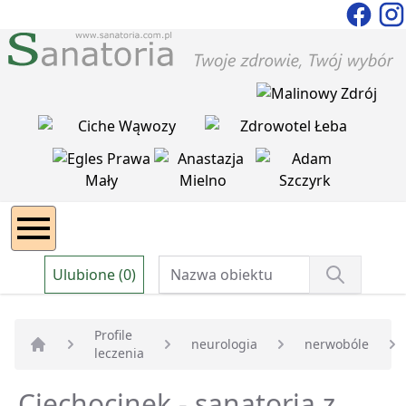
Ulubione (0)
Profile
neurologia
nerwobóle
leczenia
Strona główna
Ciechocinek - sanatoria z