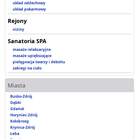
układ oddechowy
układ pokarmowy
Rejony
niziny
Sanatoria SPA
masaże relaksacyjne
masaże upiększające
pielęgnacja twarzy i dekoltu
zabiegi na ciało
Miasta
Busko-Zdrój
Dąbki
Gdańsk
Horyniec-Zdrój
Kołobrzeg
Krynica-Zdrój
Łeba