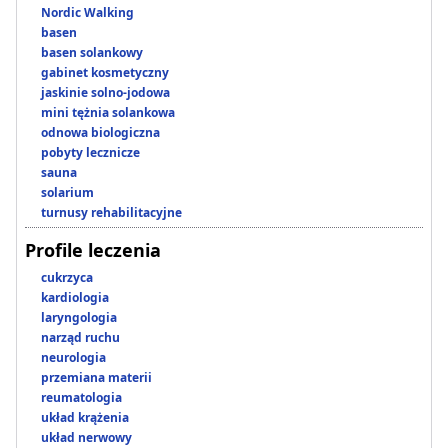
Nordic Walking
basen
basen solankowy
gabinet kosmetyczny
jaskinie solno-jodowa
mini tężnia solankowa
odnowa biologiczna
pobyty lecznicze
sauna
solarium
turnusy rehabilitacyjne
Profile leczenia
cukrzyca
kardiologia
laryngologia
narząd ruchu
neurologia
przemiana materii
reumatologia
układ krążenia
układ nerwowy