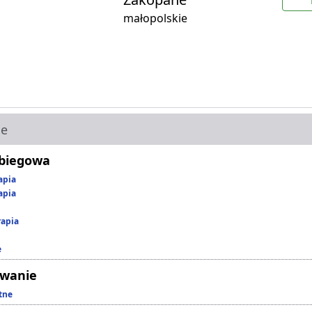
małopolskie
ie
abiegowa
apia
apia
rapia
e
owanie
tne