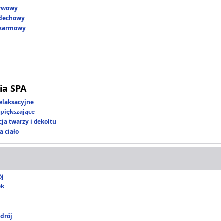
erwowy
ddechowy
okarmowy
ia SPA
elaksacyjne
piększające
ja twarzy i dekoltu
a ciało
ój
ek
drój