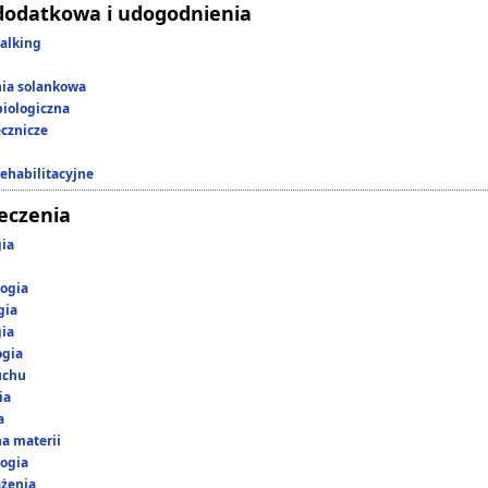
dodatkowa i udogodnienia
alking
nia solankowa
iologiczna
ecznicze
rehabilitacyjne
leczenia
gia
ogia
gia
gia
ogia
uchu
ia
a
a materii
ogia
ążenia