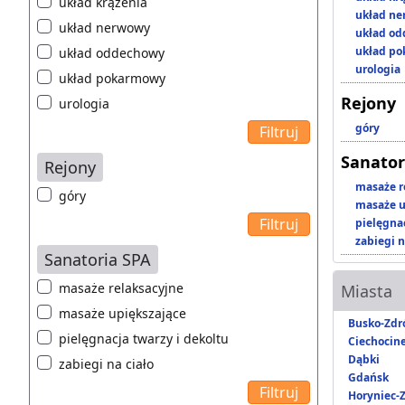
układ krążenia
układ n
układ nerwowy
układ o
układ p
układ oddechowy
urologia
układ pokarmowy
Rejony
urologia
góry
Sanator
Rejony
masaże r
góry
masaże u
pielęgnac
zabiegi n
Sanatoria SPA
masaże relaksacyjne
Miasta
masaże upiększające
Busko-Zdr
pielęgnacja twarzy i dekoltu
Ciechocin
Dąbki
zabiegi na ciało
Gdańsk
Horyniec-Z