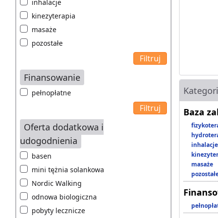
inhalacje
kinezyterapia
masaże
pozostałe
Finansowanie
Kategor
pełnopłatne
Baza z
Oferta dodatkowa i
fizykoter
hydroter
udogodnienia
inhalacje
kinezyte
basen
masaże
mini tężnia solankowa
pozostał
Nordic Walking
Finans
odnowa biologiczna
pełnopła
pobyty lecznicze