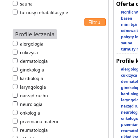
Oferta 
sauna
turnusy rehabilitacyjne
Nordic W
basen
mini tęż
odnowa b
Profile leczenia
pobyty l
sauna
alergologia
turnusy 
cukrzyca
Profile 
dermatologia
alergolo
ginekologia
cukrzyca
kardiologia
dermatol
laryngologia
ginekolo
kardiolo
narząd ruchu
laryngol
neurologia
narząd r
neurolog
onkologia
onkologi
przemiana materii
przemian
reumatologia
reumatol
układ kr