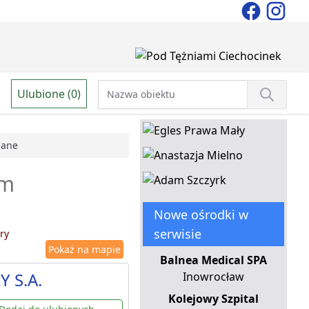
Ulubione (0)
pane
em
Nowe ośrodki w
serwisie
ry
Pokaż na mapie
Balnea Medical SPA
Y S.A.
Inowrocław
Kolejowy Szpital