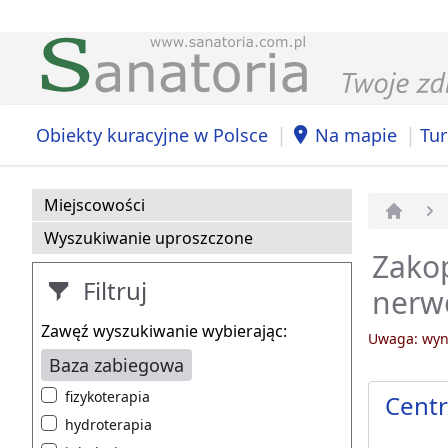
|
|
Obiekty kuracyjne w Polsce
Na mapie
Tur
Miejscowości
Strona 
Wyszukiwanie uproszczone
Zakop
Filtruj
nerw
Zawęź wyszukiwanie wybierając:
Uwaga: wyni
Baza zabiegowa
fizykoterapia
Centr
hydroterapia