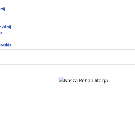
rój
-Zdrój
ie
Morskie