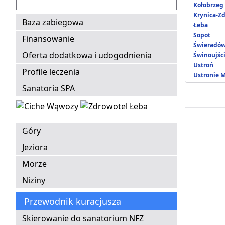
Kołobrzeg
Krynica-Zd
Baza zabiegowa
Łeba
Sopot
Finansowanie
Świeradów
Oferta dodatkowa i udogodnienia
Świnoujśc
Ustroń
Profile leczenia
Ustronie 
Sanatoria SPA
Góry
Jeziora
Morze
Niziny
Przewodnik kuracjusza
Skierowanie do sanatorium NFZ