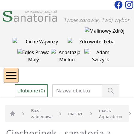
Ulubione (0)
Baza
masaż
masaże
zabiegowa
Aquavibron
Strona główna
Ciechocinek - sanatoria z