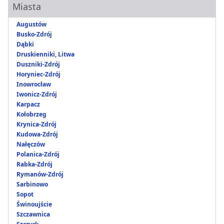
Miasta
Augustów
Busko-Zdrój
Dąbki
Druskienniki, Litwa
Duszniki-Zdrój
Horyniec-Zdrój
Inowrocław
Iwonicz-Zdrój
Karpacz
Kołobrzeg
Krynica-Zdrój
Kudowa-Zdrój
Nałęczów
Polanica-Zdrój
Rabka-Zdrój
Rymanów-Zdrój
Sarbinowo
Sopot
Świnoujście
Szczawnica