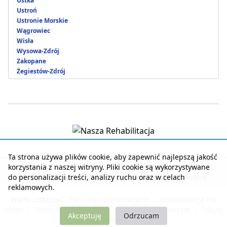
Ustka
Ustroń
Ustronie Morskie
Wągrowiec
Wisła
Wysowa-Zdrój
Zakopane
Żegiestów-Zdrój
Ta strona używa plików cookie, aby zapewnić najlepszą jakość
korzystania z naszej witryny. Pliki cookie są wykorzystywane
Strona główna
|
Kontakt z serwisem
|
Reklama w serwisie
|
do personalizacji treści, analizy ruchu oraz w celach
Regulamin serwisu
|
Polityka prywatności
|
Logowanie
reklamowych.
Warto zobaczyć:
Turnusy rehabilitacyjne
-
Rehabilitacja dla
dzieci
-
Domy Seniora i Opieki
-
Noclegi nad morzem
-
Pobyty
Akceptuję
Odrzucam
dla zdrowia