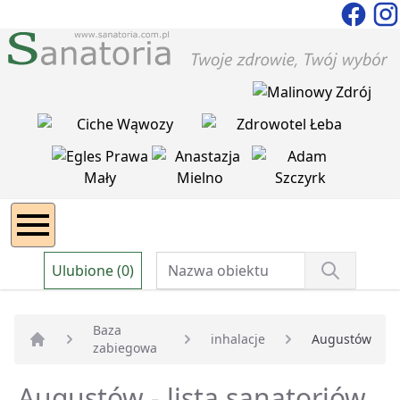
Ulubione (0)
Baza
inhalacje
Augustów
zabiegowa
Strona główna
Augustów - lista sanatoriów