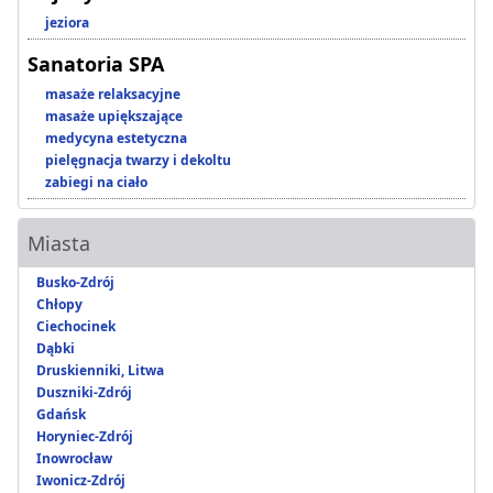
jeziora
Sanatoria SPA
masaże relaksacyjne
masaże upiększające
medycyna estetyczna
pielęgnacja twarzy i dekoltu
zabiegi na ciało
Miasta
Busko-Zdrój
Chłopy
Ciechocinek
Dąbki
Druskienniki, Litwa
Duszniki-Zdrój
Gdańsk
Horyniec-Zdrój
Inowrocław
Iwonicz-Zdrój