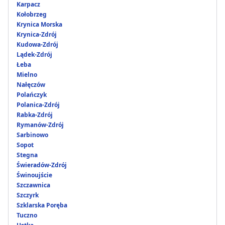
Karpacz
Kołobrzeg
Krynica Morska
Krynica-Zdrój
Kudowa-Zdrój
Lądek-Zdrój
Łeba
Mielno
Nałęczów
Polańczyk
Polanica-Zdrój
Rabka-Zdrój
Rymanów-Zdrój
Sarbinowo
Sopot
Stegna
Świeradów-Zdrój
Świnoujście
Szczawnica
Szczyrk
Szklarska Poręba
Tuczno