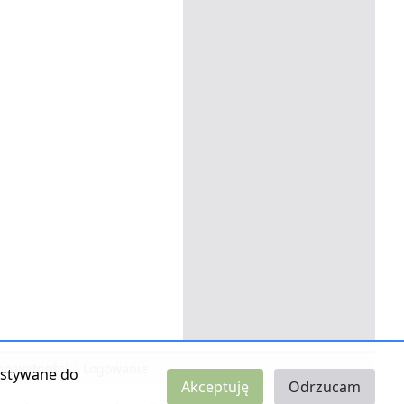
 prywatności
|
Logowanie
zystywane do
Akceptuję
Odrzucam