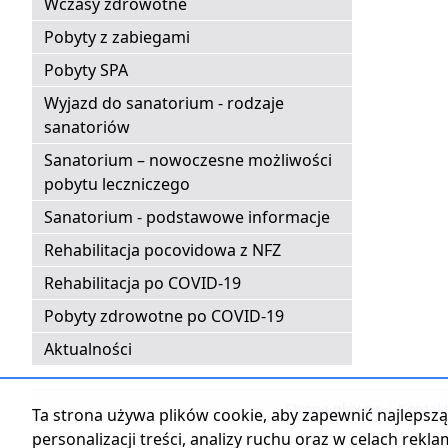
Wczasy zdrowotne
Pobyty z zabiegami
Pobyty SPA
Wyjazd do sanatorium - rodzaje
sanatoriów
Sanatorium – nowoczesne możliwości
pobytu leczniczego
Sanatorium - podstawowe informacje
Rehabilitacja pocovidowa z NFZ
Rehabilitacja po COVID-19
Pobyty zdrowotne po COVID-19
Aktualności
Strona główna
|
Kontak
Ta strona używa plików cookie, aby zapewnić najlepszą 
personalizacji treści, analizy ruchu oraz w celach rekl