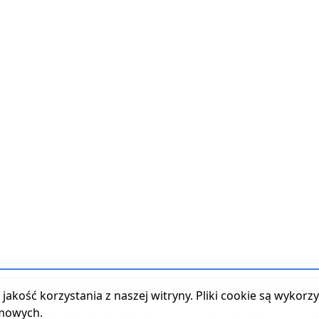
t z serwisem
|
Reklama w serwisie
|
Regulamin serwisu
|
Polityka
jakość korzystania z naszej witryny. Pliki cookie są wykor
amowych.