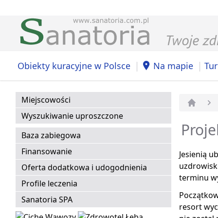
|
|
Obiekty kuracyjne w Polsce
Na mapie
Tur
Miejscowości
Strona 
Wyszukiwanie uproszczone
Proje
Baza zabiegowa
Finansowanie
Jesienią u
uzdrowisk
Oferta dodatkowa i udogodnienia
terminu w
Profile leczenia
Początkow
Sanatoria SPA
resort wyc