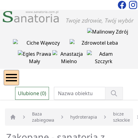
Ulubione (0)
Baza
bicze
hydroterapia
zabiegowa
szkockie
Strona główna
Zakopane - sanatoria z