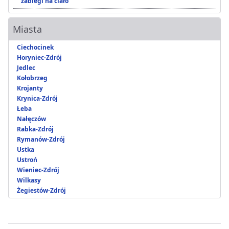
zabiegi na ciało
Miasta
Ciechocinek
Horyniec-Zdrój
Jedlec
Kołobrzeg
Krojanty
Krynica-Zdrój
Łeba
Nałęczów
Rabka-Zdrój
Rymanów-Zdrój
Ustka
Ustroń
Wieniec-Zdrój
Wilkasy
Żegiestów-Zdrój