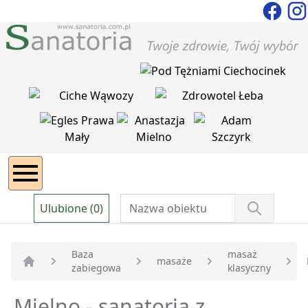
Ulubione (0)
Baza
masaż
masaże
zabiegowa
klasyczny
Strona główna
Mielno - sanatoria z