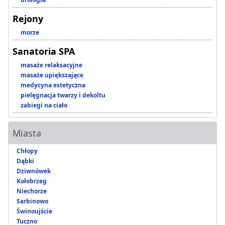
Rejony
morze
Sanatoria SPA
masaże relaksacyjne
masaże upiększające
medycyna estetyczna
pielęgnacja twarzy i dekoltu
zabiegi na ciało
Miasta
Chłopy
Dąbki
Dziwnówek
Kołobrzeg
Niechorze
Sarbinowo
Świnoujście
Tuczno