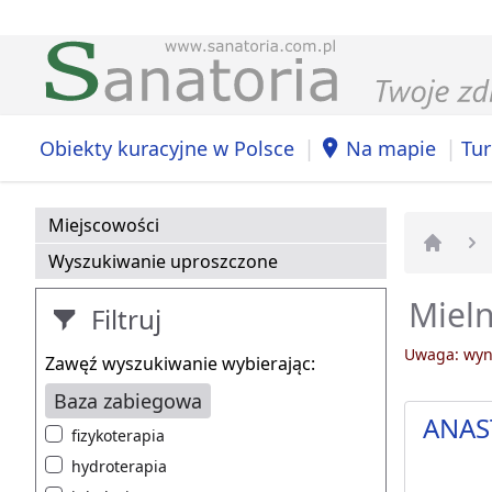
|
|
Obiekty kuracyjne w Polsce
Na mapie
Tur
Miejscowości
Wyszukiwanie uproszczone
Strona 
Miel
Filtruj
Uwaga: wyni
Zawęź wyszukiwanie wybierając:
Baza zabiegowa
ANAS
fizykoterapia
hydroterapia