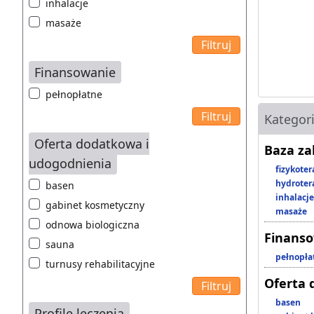
inhalacje
masaże
Finansowanie
pełnopłatne
Kategor
Oferta dodatkowa i
Baza z
udogodnienia
fizykoter
hydroter
basen
inhalacje
gabinet kosmetyczny
masaże
odnowa biologiczna
Finans
sauna
pełnopła
turnusy rehabilitacyjne
Oferta 
basen
Profile leczenia