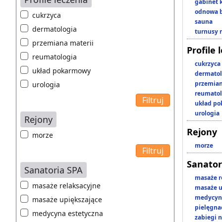
gabinet 
odnowa b
cukrzyca
sauna
dermatologia
turnusy 
przemiana materii
Profile 
reumatologia
cukrzyca
układ pokarmowy
dermatol
przemian
urologia
reumatol
układ p
urologia
Rejony
Rejony
morze
morze
Sanator
Sanatoria SPA
masaże r
masaże relaksacyjne
masaże u
medycyna
masaże upiększające
pielęgnac
medycyna estetyczna
zabiegi n