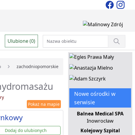
Ulubione (0)
o
zachodniopomorskie
 hydromasażu
Nowe ośrodki w
ry
serwisie
Pokaż na mapie
Balnea Medical SPA
ynkowy
Inowrocław
Kolejowy Szpital
Dodaj do ulubionych