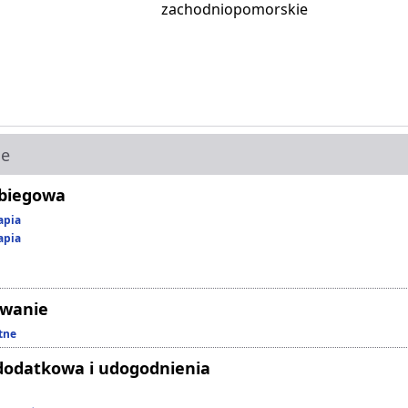
zachodniopomorskie
ie
abiegowa
apia
apia
owanie
tne
dodatkowa i udogodnienia