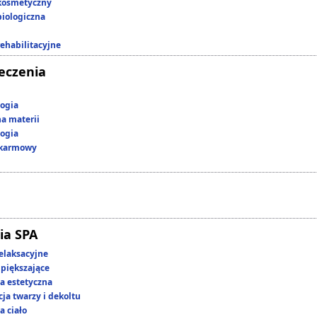
kosmetyczny
iologiczna
rehabilitacyjne
leczenia
ogia
a materii
ogia
okarmowy
ia SPA
elaksacyjne
piększające
 estetyczna
ja twarzy i dekoltu
a ciało