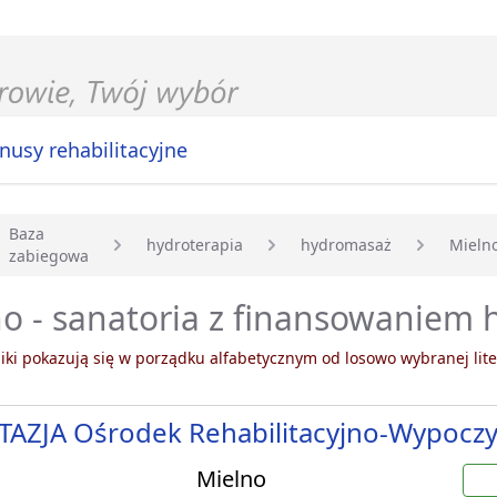
nusy rehabilitacyjne
Baza
hydroterapia
hydromasaż
Mieln
zabiegowa
główna
no - sanatoria z finansowaniem
ki pokazują się w porządku alfabetycznym od losowo wybranej lite
TAZJA Ośrodek Rehabilitacyjno-Wypocz
Mielno