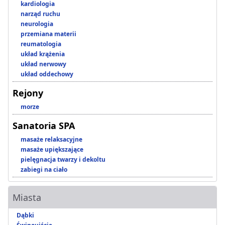
kardiologia
narząd ruchu
neurologia
przemiana materii
reumatologia
układ krążenia
układ nerwowy
układ oddechowy
Rejony
morze
Sanatoria SPA
masaże relaksacyjne
masaże upiększające
pielęgnacja twarzy i dekoltu
zabiegi na ciało
Miasta
Dąbki