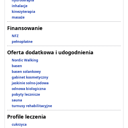
hydroterapia
inhalacje
kinezyterapia
masaże
Finansowanie
NFZ
pełnopłatne
Oferta dodatkowa i udogodnienia
Nordic Walking
basen
basen solankowy
gabinet kosmetyczny
jaskinie solno-jodowa
odnowa biologiczna
pobyty lecznicze
sauna
turnusy rehabilitacyjne
Profile leczenia
cukrzyca