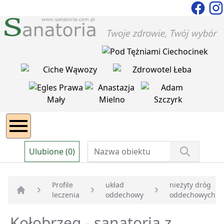
Ulubione (0)
Profile
układ
nieżyty dróg
leczenia
oddechowy
oddechowych
Strona główna
Kołobrzeg - sanatoria z