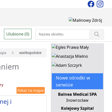
Ulubione (0)
łupa
wielkopolskie
waniem
Nowe ośrodki w
serwisie
ry
Pokaż na mapie
Balnea Medical SPA
ej i
Inowrocław
Kolejowy Szpital