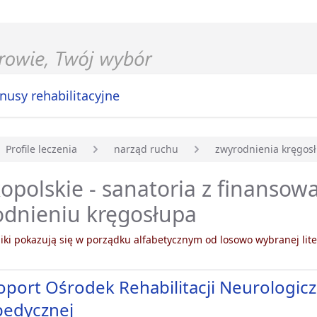
nusy rehabilitacyjne
Profile leczenia
narząd ruchu
zwyrodnienia kręgos
główna
opolskie - sanatoria z finanso
odnieniu kręgosłupa
ki pokazują się w porządku alfabetycznym od losowo wybranej lite
port Ośrodek Rehabilitacji Neurologiczn
pedycznej