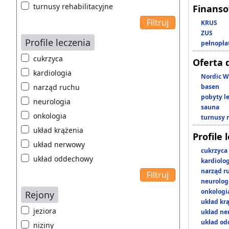
turnusy rehabilitacyjne
Finans
KRUS
ZUS
Profile leczenia
pełnopła
cukrzyca
Oferta 
kardiologia
Nordic W
narząd ruchu
basen
pobyty l
neurologia
sauna
onkologia
turnusy 
układ krążenia
Profile 
układ nerwowy
cukrzyca
układ oddechowy
kardiolo
narząd r
neurolog
onkologi
Rejony
układ kr
jeziora
układ n
układ o
niziny