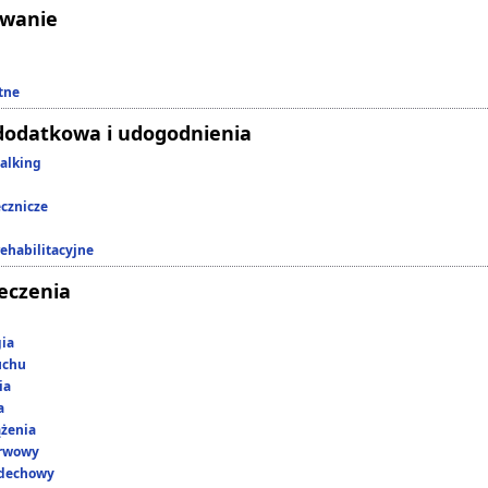
owanie
tne
dodatkowa i udogodnienia
alking
ecznicze
rehabilitacyjne
leczenia
gia
uchu
ia
a
ążenia
erwowy
ddechowy