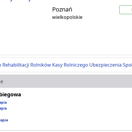
Poznań
wielkopolskie
 Rehabilitacji Rolników Kasy Rolniczego Ubezpieczenia Spo
ie
abiegowa
apia
apia
rapia