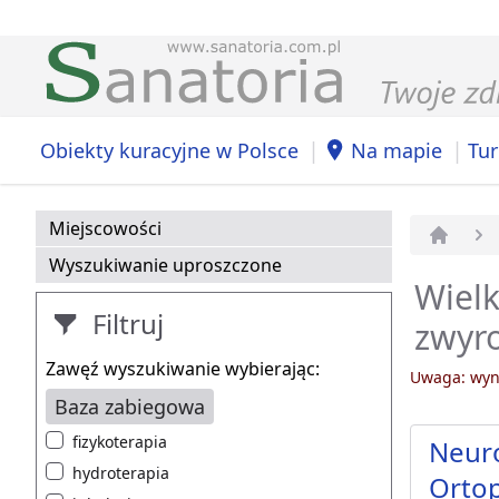
|
|
Obiekty kuracyjne w Polsce
Na mapie
Tur
Miejscowości
Strona 
Wyszukiwanie uproszczone
Wielk
Filtruj
zwyr
Zawęź wyszukiwanie wybierając:
Uwaga: wyni
Baza zabiegowa
fizykoterapia
Neuro
hydroterapia
Orto