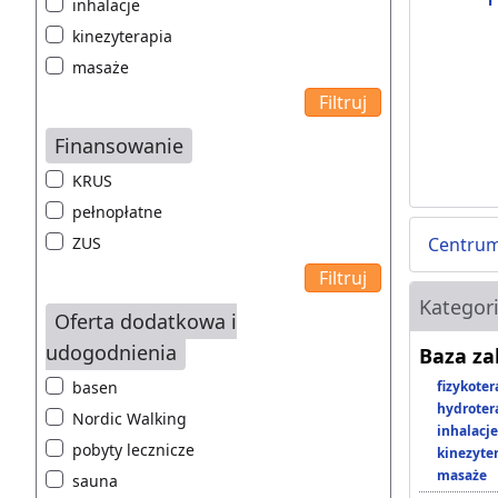
inhalacje
kinezyterapia
masaże
Finansowanie
KRUS
pełnopłatne
ZUS
Centrum
Kategor
Oferta dodatkowa i
udogodnienia
Baza z
basen
fizykoter
hydroter
Nordic Walking
inhalacje
pobyty lecznicze
kinezyte
masaże
sauna