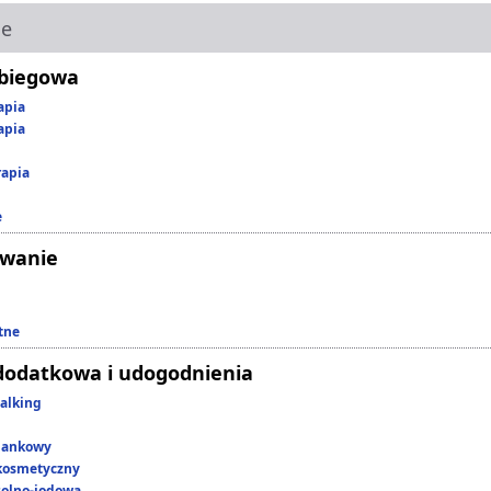
ie
abiegowa
apia
apia
rapia
e
owanie
tne
dodatkowa i udogodnienia
alking
lankowy
kosmetyczny
 solno-jodowa