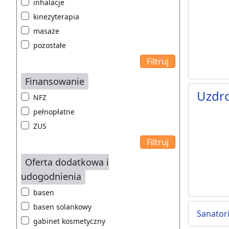
inhalacje
kinezyterapia
masaże
pozostałe
Finansowanie
Uzdr
NFZ
pełnopłatne
ZUS
Oferta dodatkowa i
udogodnienia
basen
basen solankowy
Sanator
gabinet kosmetyczny