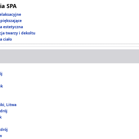
ia SPA
elaksacyjne
piększające
 estetyczna
ja twarzy i dekoltu
a ciało
ój
ek
ki, Litwa
drój
k
drój
w