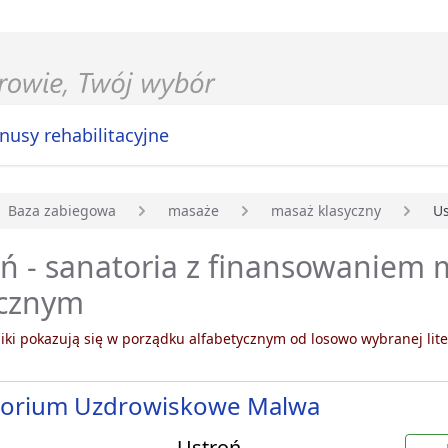
nusy rehabilitacyjne
Baza zabiegowa
masaże
masaż klasyczny
Us
główna
ń - sanatoria z finansowaniem
ycznym
ki pokazują się w porządku alfabetycznym od losowo wybranej lite
torium Uzdrowiskowe Malwa
Ustroń