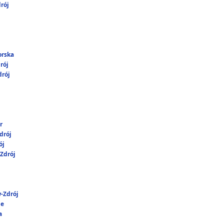
rój
orska
rój
rój
r
drój
ój
Zdrój
-Zdrój
ie
a