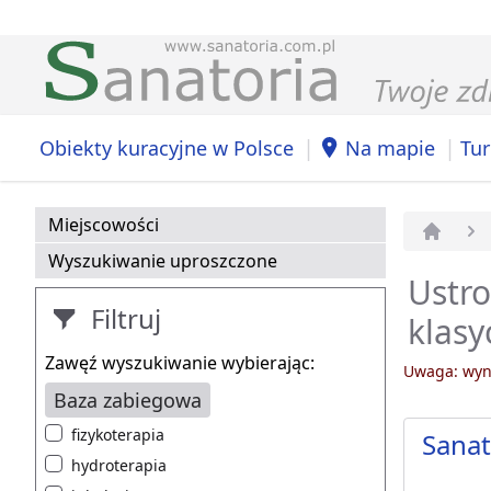
|
|
Obiekty kuracyjne w Polsce
Na mapie
Tur
Miejscowości
Strona 
Wyszukiwanie uproszczone
Ustro
Filtruj
klas
Zawęź wyszukiwanie wybierając:
Uwaga: wyni
Baza zabiegowa
fizykoterapia
Sana
hydroterapia