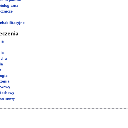
iologiczna
ecznicze
rehabilitacyjne
leczenia
gia
gia
uchu
ia
a
ogia
ążenia
erwowy
ddechowy
okarmowy