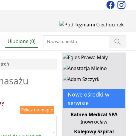
Ulubione (0)
troń
 masażu
Nowe ośrodki w
serwisie
ry
Pokaż na mapie
Balnea Medical SPA
Inowrocław
Kolejowy Szpital