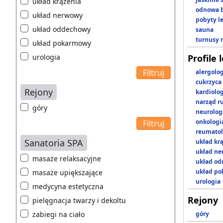
układ krążenia
odnowa b
układ nerwowy
pobyty l
układ oddechowy
sauna
turnusy 
układ pokarmowy
urologia
Profile 
alergolo
cukrzyca
Rejony
kardiolo
narząd r
góry
neurolog
onkologi
reumatol
Sanatoria SPA
układ kr
układ n
masaże relaksacyjne
układ o
układ p
masaże upiększające
urologia
medycyna estetyczna
Rejony
pielęgnacja twarzy i dekoltu
zabiegi na ciało
góry