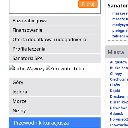
Sanator
masaże r
masaże u
Baza zabiegowa
medycyna
Finansowanie
pielęgnac
zabiegi n
Oferta dodatkowa i udogodnienia
Profile leczenia
Miasta
Sanatoria SPA
Augustów
Busko-Zdr
Chłopy
Ciechocin
Góry
Cisów
Dąbki
Jeziora
Druskienni
Morze
Duszniki-Z
Dziwnówe
Niziny
Gdańsk
Horyniec-Z
Przewodnik kuracjusza
Inowrocła