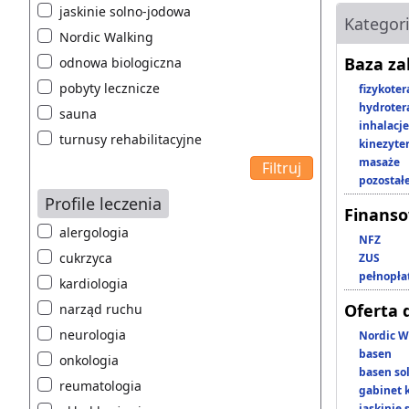
jaskinie solno-jodowa
Kategor
Nordic Walking
Baza z
odnowa biologiczna
pobyty lecznicze
fizykoter
hydroter
sauna
inhalacje
turnusy rehabilitacyjne
kinezyte
masaże
pozostał
Profile leczenia
Finans
alergologia
NFZ
cukrzyca
ZUS
pełnopła
kardiologia
Oferta 
narząd ruchu
neurologia
Nordic W
basen
onkologia
basen so
reumatologia
gabinet 
jaskinie