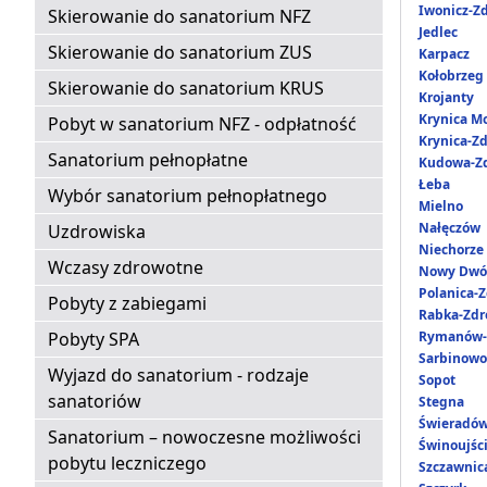
Iwonicz-Zd
Skierowanie do sanatorium NFZ
Jedlec
Skierowanie do sanatorium ZUS
Karpacz
Kołobrzeg
Skierowanie do sanatorium KRUS
Krojanty
Krynica M
Pobyt w sanatorium NFZ - odpłatność
Krynica-Zd
Sanatorium pełnopłatne
Kudowa-Zd
Łeba
Wybór sanatorium pełnopłatnego
Mielno
Nałęczów
Uzdrowiska
Niechorze
Wczasy zdrowotne
Nowy Dwó
Polanica-Z
Pobyty z zabiegami
Rabka-Zdr
Pobyty SPA
Rymanów-
Sarbinowo
Wyjazd do sanatorium - rodzaje
Sopot
sanatoriów
Stegna
Świeradów
Sanatorium – nowoczesne możliwości
Świnoujśc
pobytu leczniczego
Szczawnic