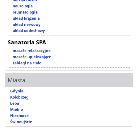
neurologia
reumatologia
układ krążenia
układ nerwowy
układ oddechowy
Sanatoria SPA
masaże relaksacyjne
masaże upiększające
zabiegi na ciało
Miasta
Gdynia
Kołobrzeg
Łeba
Mielno
Niechorze
Świnoujście