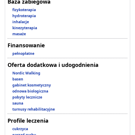
Baza zabiegowa
fizykoterapia
hydroterapia
inhalacje
kinezyterapia
masaże
Finansowanie
pełnopłatne
Oferta dodatkowa i udogodnienia
Nordic Walking
basen
gabinet kosmetyczny
odnowa biologiczna
pobyty lecznicze
sauna
turnusy rehabilitacyjne
Profile leczenia
cukrzyca
narząd ruchu