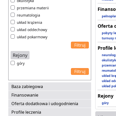
okulistyka
przemiana materii
Finans
reumatologia
pełnopła
układ krążenia
Oferta 
układ oddechowy
pobyty l
układ pokarmowy
turnusy 
Profile 
Rejony
neurolog
okulisty
góry
przemian
reumatol
układ kr
układ o
Baza zabiegowa
układ p
Finansowanie
Rejony
Oferta dodatkowa i udogodnienia
góry
Profile leczenia