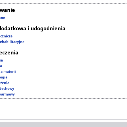
owanie
tne
dodatkowa i udogodnienia
ecznicze
rehabilitacyjne
leczenia
ia
ka
a materii
ogia
ążenia
ddechowy
okarmowy