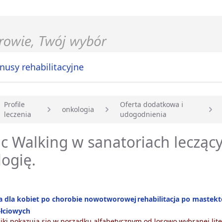
nusy rehabilitacyjne
Profile
Oferta dodatkowa i
onkologia
leczenia
udogodnienia
główna
c Walking w sanatoriach lecząc
ogię.
ja dla kobiet po chorobie nowotworowej
rehabilitacja po mastek
łciowych
ki pokazują się w porządku alfabetycznym od losowo wybranej lite