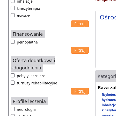
inhalacje
kinezyterapia
Ośro
masaże
Finansowanie
pełnopłatne
Oferta dodatkowa i
udogodnienia
Kategor
pobyty lecznicze
turnusy rehabilitacyjne
Baza z
fizykoter
hydroter
Profile leczenia
inhalacje
neurologia
kinezyte
masaże