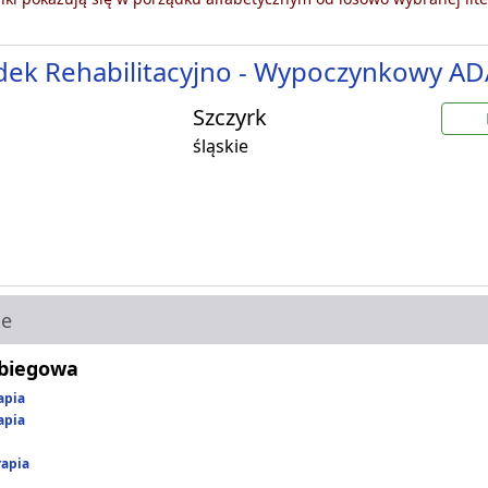
dek Rehabilitacyjno - Wypoczynkowy A
Szczyrk
śląskie
ie
abiegowa
apia
apia
rapia