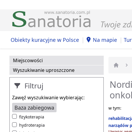
|
|
Obiekty kuracyjne w Polsce
Na mapie
Tur
Miejscowości
Wyszukiwanie uproszczone
Strona 
Nordi
Filtruj
onkol
Zawęź wyszukiwanie wybierając:
Baza zabiegowa
w tym:
fizykoterapia
rehabilitac
hydroterapia
narządów p
Uwaga: wyni