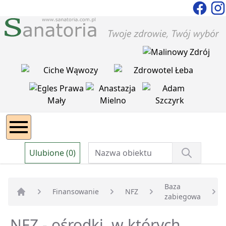
Ulubione (0)
Baza
Finansowanie
NFZ
zabiegowa
Strona główna
NFZ - ośrodki, w których