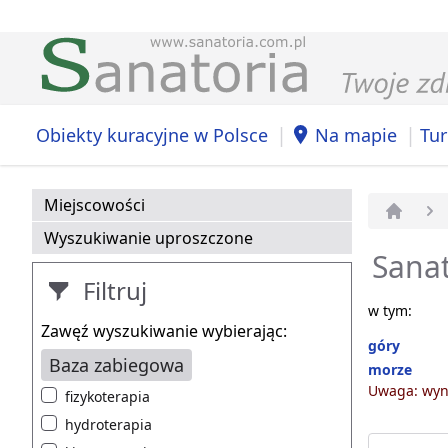
|
|
Obiekty kuracyjne w Polsce
Na mapie
Tur
Miejscowości
Strona 
Wyszukiwanie uproszczone
Sanat
Filtruj
w tym:
Zawęź wyszukiwanie wybierając:
góry
Baza zabiegowa
morze
Uwaga: wyni
fizykoterapia
hydroterapia