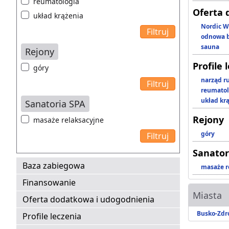
reumatologia
Oferta 
układ krążenia
Nordic W
odnowa b
sauna
Rejony
Profile 
góry
narząd r
reumatol
układ kr
Sanatoria SPA
Rejony
masaże relaksacyjne
góry
Sanator
Baza zabiegowa
masaże r
Finansowanie
Miasta
Oferta dodatkowa i udogodnienia
Busko-Zdr
Profile leczenia