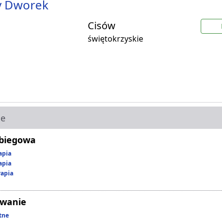
y Dworek
Cisów
świętokrzyskie
ie
abiegowa
apia
apia
rapia
owanie
tne