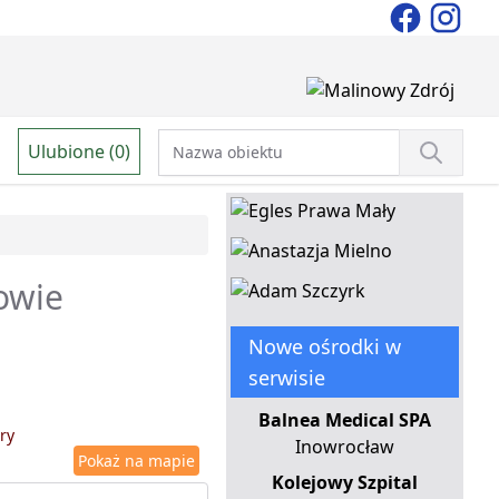
Ulubione (0)
sowie
Nowe ośrodki w
serwisie
Balnea Medical SPA
ry
Inowrocław
Pokaż na mapie
Kolejowy Szpital