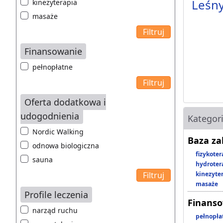
Leśn
kinezyterapia
masaże
Finansowanie
pełnopłatne
Oferta dodatkowa i
udogodnienia
Kategor
Nordic Walking
Baza z
odnowa biologiczna
fizykoter
sauna
hydroter
kinezyte
masaże
Profile leczenia
Finans
narząd ruchu
pełnopła