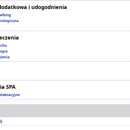
dodatkowa i udogodnienia
alking
iologiczna
leczenia
uchu
ogia
ążenia
ia SPA
elaksacyjne
ój