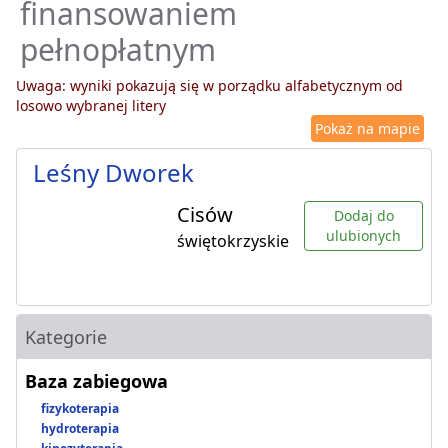
finansowaniem
pełnopłatnym
Uwaga: wyniki pokazują się w porządku alfabetycznym od
losowo wybranej litery
Pokaż na mapie
Leśny Dworek
Cisów
Dodaj do
ulubionych
świętokrzyskie
Kategorie
Baza zabiegowa
fizykoterapia
hydroterapia