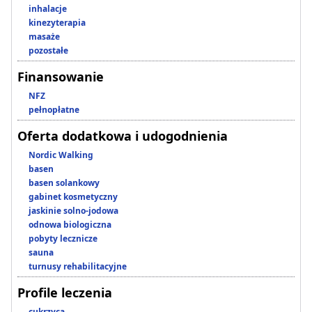
inhalacje
kinezyterapia
masaże
pozostałe
Finansowanie
NFZ
pełnopłatne
Oferta dodatkowa i udogodnienia
Nordic Walking
basen
basen solankowy
gabinet kosmetyczny
jaskinie solno-jodowa
odnowa biologiczna
pobyty lecznicze
sauna
turnusy rehabilitacyjne
Profile leczenia
cukrzyca