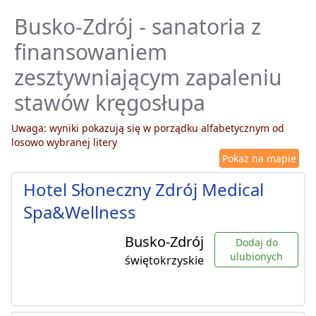
Busko-Zdrój - sanatoria z
finansowaniem
zesztywniającym zapaleniu
stawów kręgosłupa
Uwaga: wyniki pokazują się w porządku alfabetycznym od
losowo wybranej litery
Pokaż na mapie
Hotel Słoneczny Zdrój Medical
Spa&Wellness
Busko-Zdrój
Dodaj do
ulubionych
świętokrzyskie