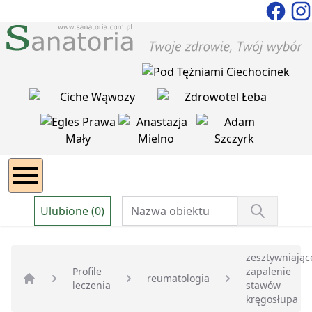
Ulubione (0)
zesztywniając
Profile
zapalenie
reumatologia
leczenia
stawów
Strona główna
kręgosłupa