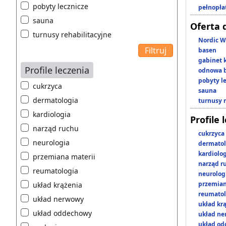
pobyty lecznicze
pełnopła
sauna
Oferta 
turnusy rehabilitacyjne
Nordic W
basen
gabinet 
Profile leczenia
odnowa b
pobyty l
cukrzyca
sauna
dermatologia
turnusy 
kardiologia
Profile 
narząd ruchu
cukrzyca
neurologia
dermatol
kardiolo
przemiana materii
narząd r
reumatologia
neurolog
przemian
układ krążenia
reumatol
układ nerwowy
układ kr
układ oddechowy
układ n
układ o