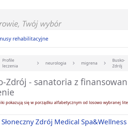
nusy rehabilitacyjne
Profile
Busko-
neurologia
migrena
leczenia
Zdrój
główna
-Zdrój - sanatoria z finansowa
enie
ki pokazują się w porządku alfabetycznym od losowo wybranej lite
 Słoneczny Zdrój Medical Spa&Wellness