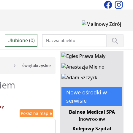
Ulubione (0)
świętokrzyskie
niem
Nowe ośrodki w
serwisie
ry
Balnea Medical SPA
Pokaż na mapie
Inowrocław
Kolejowy Szpital