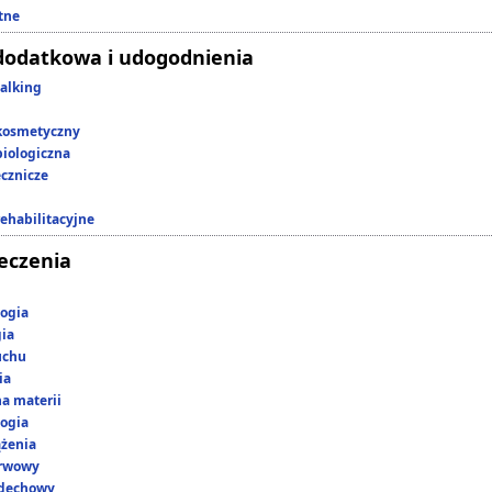
tne
dodatkowa i udogodnienia
alking
kosmetyczny
iologiczna
ecznicze
rehabilitacyjne
leczenia
ogia
gia
uchu
ia
a materii
ogia
ążenia
erwowy
ddechowy