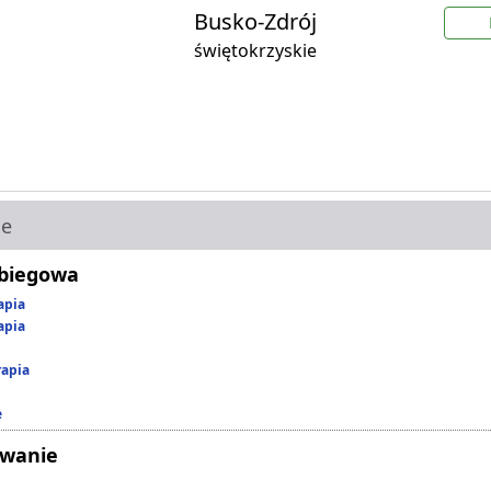
Busko-Zdrój
świętokrzyskie
ie
abiegowa
apia
apia
rapia
e
owanie