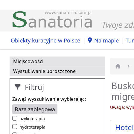
|
|
Obiekty kuracyjne w Polsce
Na mapie
Tur
Miejscowości
Wyszukiwanie uproszczone
Strona 
Busko
Filtruj
migr
Zawęź wyszukiwanie wybierając:
Uwaga: wyni
Baza zabiegowa
fizykoterapia
Hotel
hydroterapia