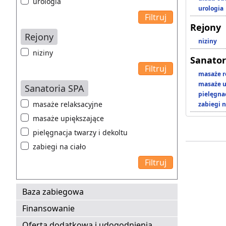
urologia
urologia
Rejony
Rejony
niziny
niziny
Sanator
masaże r
masaże u
Sanatoria SPA
pielęgnac
masaże relaksacyjne
zabiegi n
masaże upiększające
pielęgnacja twarzy i dekoltu
zabiegi na ciało
Baza zabiegowa
Finansowanie
Oferta dodatkowa i udogodnienia