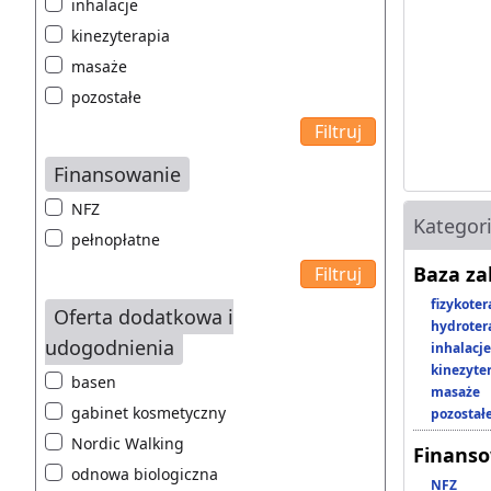
inhalacje
kinezyterapia
masaże
pozostałe
Finansowanie
NFZ
Kategor
pełnopłatne
Baza z
fizykoter
Oferta dodatkowa i
hydroter
udogodnienia
inhalacje
kinezyte
basen
masaże
gabinet kosmetyczny
pozostał
Nordic Walking
Finans
odnowa biologiczna
NFZ