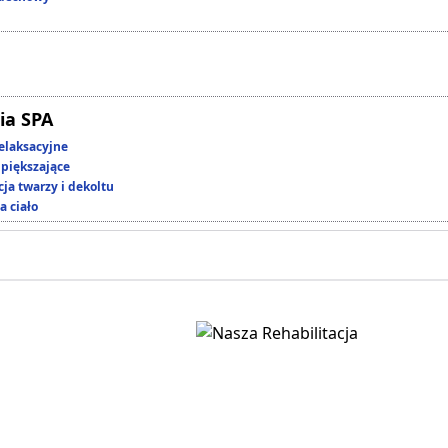
ia SPA
elaksacyjne
piększające
ja twarzy i dekoltu
a ciało