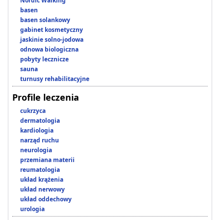
Nordic Walking
basen
basen solankowy
gabinet kosmetyczny
jaskinie solno-jodowa
odnowa biologiczna
pobyty lecznicze
sauna
turnusy rehabilitacyjne
Profile leczenia
cukrzyca
dermatologia
kardiologia
narząd ruchu
neurologia
przemiana materii
reumatologia
układ krążenia
układ nerwowy
układ oddechowy
urologia