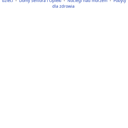
dzieci
-
Domy Seniora i Opieki
-
Noclegi nad morzem
-
Pobyty
dla zdrowia