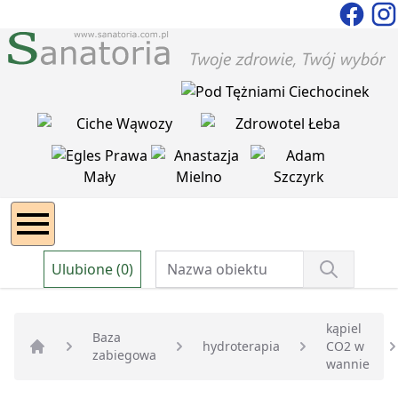
Ulubione (0)
kąpiel
Baza
hydroterapia
CO2 w
zabiegowa
Strona główna
wannie