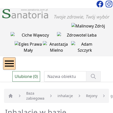
Ulubione (0)
Baza
inhalacje
Rejony
g
zabiegowa
Strona główna
Inhalacje w bazie