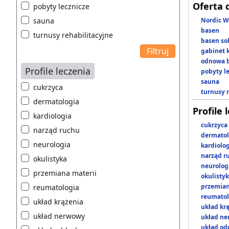
Oferta 
pobyty lecznicze
sauna
Nordic W
basen
turnusy rehabilitacyjne
basen so
gabinet 
odnowa b
Profile leczenia
pobyty l
sauna
cukrzyca
turnusy 
dermatologia
Profile 
kardiologia
cukrzyca
narząd ruchu
dermatol
neurologia
kardiolo
narząd r
okulistyka
neurolog
przemiana materii
okulisty
przemian
reumatologia
reumatol
układ krążenia
układ kr
układ nerwowy
układ n
układ o