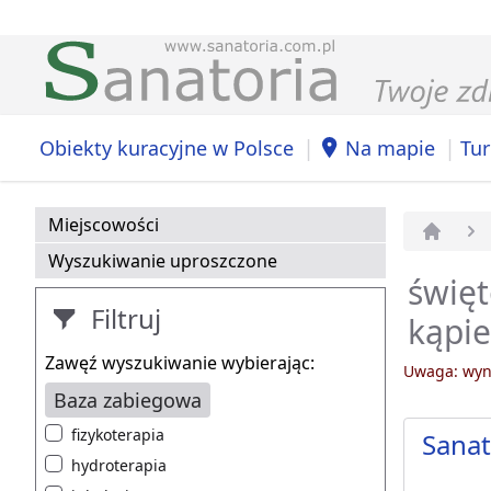
|
|
Obiekty kuracyjne w Polsce
Na mapie
Tur
Miejscowości
Strona 
Wyszukiwanie uproszczone
święt
Filtruj
kąpie
Zawęź wyszukiwanie wybierając:
Uwaga: wyni
Baza zabiegowa
fizykoterapia
Sana
hydroterapia