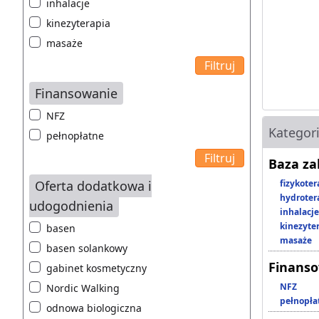
inhalacje
kinezyterapia
masaże
Finansowanie
NFZ
Kategor
pełnopłatne
Baza z
Oferta dodatkowa i
fizykoter
hydroter
udogodnienia
inhalacje
kinezyte
basen
masaże
basen solankowy
Finans
gabinet kosmetyczny
NFZ
Nordic Walking
pełnopła
odnowa biologiczna