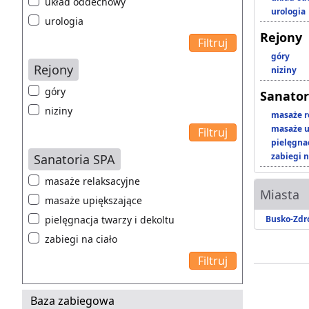
układ oddechowy
urologia
urologia
Rejony
góry
Rejony
niziny
góry
Sanator
niziny
masaże r
masaże u
pielęgnac
zabiegi n
Sanatoria SPA
masaże relaksacyjne
Miasta
masaże upiększające
pielęgnacja twarzy i dekoltu
Busko-Zdr
zabiegi na ciało
Baza zabiegowa