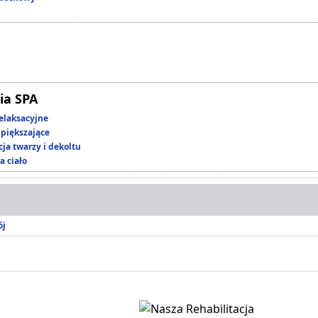
ia SPA
elaksacyjne
piększające
ja twarzy i dekoltu
a ciało
ój