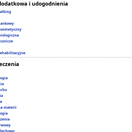
dodatkowa i udogodnienia
alking
lankowy
kosmetyczny
iologiczna
ecznicze
rehabilitacyjne
leczenia
ogia
gia
uchu
ia
ka
a materii
ogia
ążenia
erwowy
ddechowy