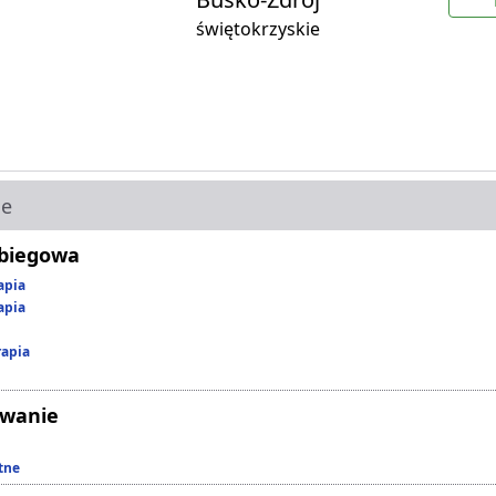
świętokrzyskie
ie
abiegowa
apia
apia
rapia
owanie
tne