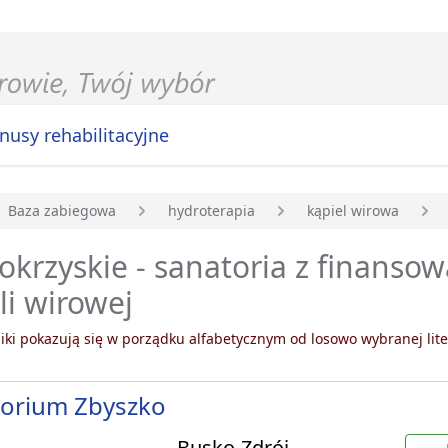
nusy rehabilitacyjne
Baza zabiegowa
hydroterapia
kąpiel wirowa
główna
okrzyskie - sanatoria z finanso
li wirowej
ki pokazują się w porządku alfabetycznym od losowo wybranej lite
torium Zbyszko
Busko-Zdrój