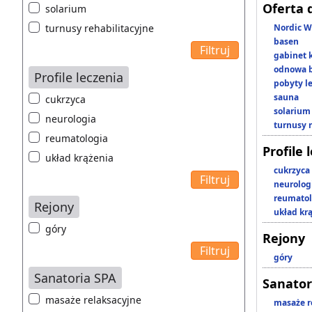
Oferta 
solarium
turnusy rehabilitacyjne
Nordic W
basen
gabinet 
odnowa b
Profile leczenia
pobyty l
sauna
cukrzyca
solarium
neurologia
turnusy 
reumatologia
Profile 
układ krążenia
cukrzyca
neurolog
reumatol
Rejony
układ kr
góry
Rejony
góry
Sanatoria SPA
Sanator
masaże relaksacyjne
masaże r