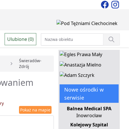
Ulubione (0)
Świeradów-
Zdrój
sowaniem
Nowe ośrodki w
serwisie
ry
Balnea Medical SPA
Pokaż na mapie
Inowrocław
Kolejowy Szpital