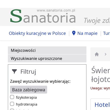
|
|
Obiekty kuracyjne w Polsce
Na mapie
Tur
Miejscowości
Wyszukiwanie uproszczone
Strona 
Świer
Filtruj
łojot
Zawęź wyszukiwanie wybierając:
Uwaga: wyni
Baza zabiegowa
fizykoterapia
Hotel
hydroterapia