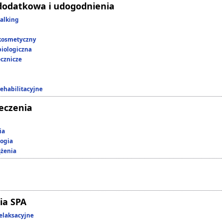
dodatkowa i udogodnienia
alking
kosmetyczny
iologiczna
ecznicze
rehabilitacyjne
leczenia
ia
ogia
ążenia
ia SPA
elaksacyjne