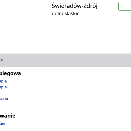
Świeradów-Zdrój
dolnośląskie
ie
abiegowa
apia
apia
rapia
owanie
tne