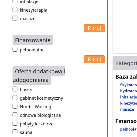
inhalacje
kinezyterapia
masaże
Finansowanie
pełnopłatne
Kategor
Oferta dodatkowa i
Baza z
udogodnienia
fizykoter
basen
hydroter
inhalacje
gabinet kosmetyczny
kinezyte
Nordic Walking
masaże
odnowa biologiczna
Finans
pobyty lecznicze
pełnopła
sauna