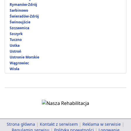
Rymanów-Zdrój
Sarbinowo
Świeradów-Zdrój
Świnoujście
Szczawnica
Szczyrk
Tuczno
Ustka
Ustroń
Ustronie Morskie
Wągrowiec
Wisła
Strona główna
|
Kontakt z serwisem
|
Reklama w serwisie
|
Regulamin serwisu
|
Polityka prywatności
|
Logowanie