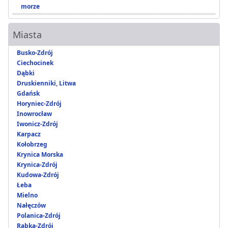
morze
Miasta
Busko-Zdrój
Ciechocinek
Dąbki
Druskienniki, Litwa
Gdańsk
Horyniec-Zdrój
Inowrocław
Iwonicz-Zdrój
Karpacz
Kołobrzeg
Krynica Morska
Krynica-Zdrój
Kudowa-Zdrój
Łeba
Mielno
Nałęczów
Polanica-Zdrój
Rabka-Zdrój