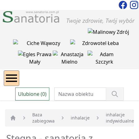
Ulubione (0)
Baza
inhalacje
inhalacje
zabiegowa
indywidualne
Strona główna
Stegna - sanatoria z