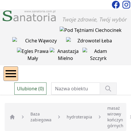
Ulubione (0)
masaż
Baza
wirowy
hydroterapia
zabiegowa
kończyn
Strona główna
górnych