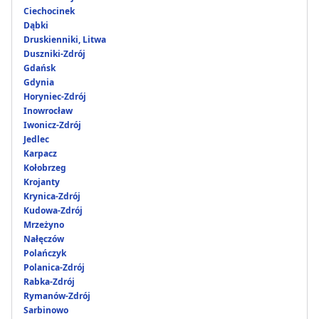
Ciechocinek
Dąbki
Druskienniki, Litwa
Duszniki-Zdrój
Gdańsk
Gdynia
Horyniec-Zdrój
Inowrocław
Iwonicz-Zdrój
Jedlec
Karpacz
Kołobrzeg
Krojanty
Krynica-Zdrój
Kudowa-Zdrój
Mrzeżyno
Nałęczów
Polańczyk
Polanica-Zdrój
Rabka-Zdrój
Rymanów-Zdrój
Sarbinowo