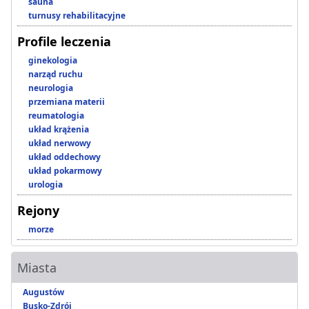
sauna
turnusy rehabilitacyjne
Profile leczenia
ginekologia
narząd ruchu
neurologia
przemiana materii
reumatologia
układ krążenia
układ nerwowy
układ oddechowy
układ pokarmowy
urologia
Rejony
morze
Miasta
Augustów
Busko-Zdrój