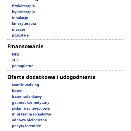
fizykoterapia
hydroterapia
inhalacje
kinezyterapia
masaże
pozostałe
Finansowanie
NFZ
ZUS
pełnopłatne
Oferta dodatkowa i udogodnienia
Nordic Walking
basen
basen solankowy
gabinet kosmetyczny
jaskinie solno-jodowa
mini tężnia solankowa
odnowa biologiczna
pobyty lecznicze