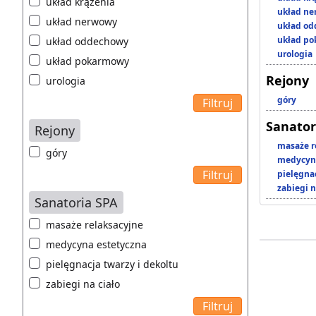
układ krążenia
układ n
układ nerwowy
układ o
układ p
układ oddechowy
urologia
układ pokarmowy
Rejony
urologia
góry
Sanator
Rejony
masaże r
góry
medycyna
pielęgnac
zabiegi n
Sanatoria SPA
masaże relaksacyjne
medycyna estetyczna
pielęgnacja twarzy i dekoltu
zabiegi na ciało