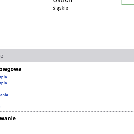
śląskie
ie
abiegowa
apia
apia
rapia
e
owanie