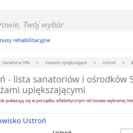
nusy rehabilitacyjne
Sanatoria SPA
masaże upiększające
Ustroń
główna
ń - lista sanatoriów i ośrodków 
żami upiększającymi
ki pokazują się w porządku alfabetycznym od losowo wybranej lite
owisko Ustroń
Ustroń