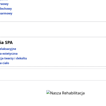
erwowy
ddechowy
okarmowy
ia SPA
elaksacyjne
 estetyczna
ja twarzy i dekoltu
a ciało