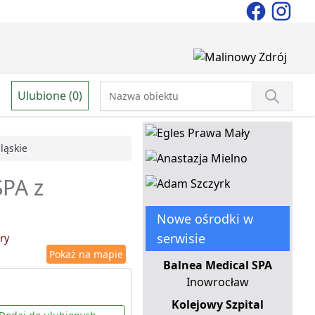
Ulubione (0)
śląskie
SPA z
Nowe ośrodki w
serwisie
ry
Pokaż na mapie
Balnea Medical SPA
Inowrocław
Kolejowy Szpital