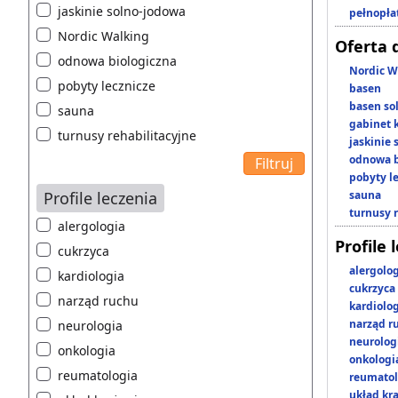
jaskinie solno-jodowa
pełnopła
Nordic Walking
Oferta 
odnowa biologiczna
Nordic W
pobyty lecznicze
basen
basen so
sauna
gabinet 
turnusy rehabilitacyjne
jaskinie
odnowa b
pobyty l
Profile leczenia
sauna
turnusy 
alergologia
Profile 
cukrzyca
alergolo
kardiologia
cukrzyca
narząd ruchu
kardiolo
narząd r
neurologia
neurolog
onkologia
onkologi
reumatologia
reumatol
układ kr