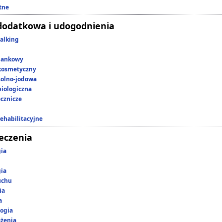
tne
dodatkowa i udogodnienia
alking
lankowy
kosmetyczny
 solno-jodowa
iologiczna
ecznicze
rehabilitacyjne
leczenia
gia
gia
uchu
ia
a
ogia
ążenia