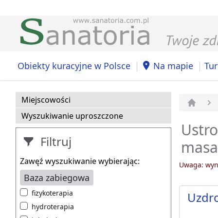
|
|
Obiekty kuracyjne w Polsce
Na mapie
Tur
Miejscowości
Strona 
Wyszukiwanie uproszczone
Ustro
Filtruj
masa
Zawęź wyszukiwanie wybierając:
Uwaga: wyni
Baza zabiegowa
fizykoterapia
Uzdr
hydroterapia