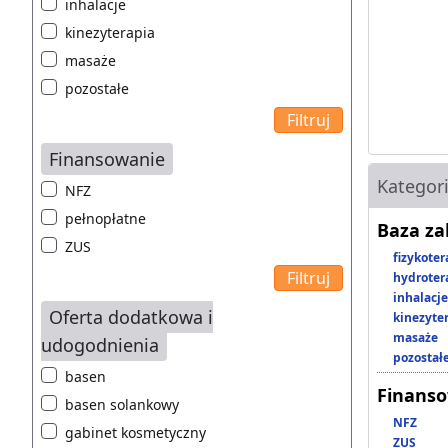
inhalacje
kinezyterapia
masaże
pozostałe
Finansowanie
Kategor
NFZ
pełnopłatne
Baza z
ZUS
fizykoter
hydroter
inhalacje
Oferta dodatkowa i
kinezyte
masaże
udogodnienia
pozostał
basen
Finans
basen solankowy
NFZ
gabinet kosmetyczny
ZUS