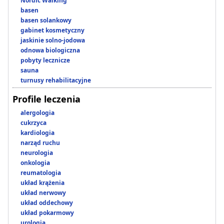
Nordic Walking
basen
basen solankowy
gabinet kosmetyczny
jaskinie solno-jodowa
odnowa biologiczna
pobyty lecznicze
sauna
turnusy rehabilitacyjne
Profile leczenia
alergologia
cukrzyca
kardiologia
narząd ruchu
neurologia
onkologia
reumatologia
układ krążenia
układ nerwowy
układ oddechowy
układ pokarmowy
urologia