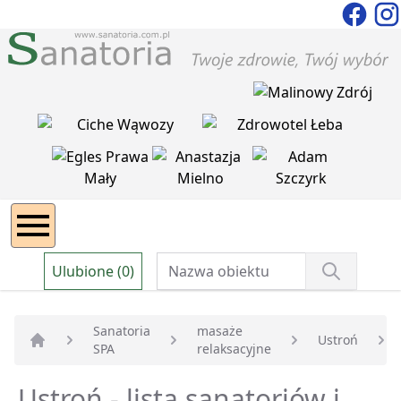
Ulubione (0)
Sanatoria
masaże
Ustroń
SPA
relaksacyjne
Strona główna
Ustroń - lista sanatoriów i