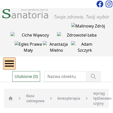
Ulubione (0)
wyciąg
Baza
kinezyterapia
lędźwiowo-
zabiegowa
Strona główna
szyjny