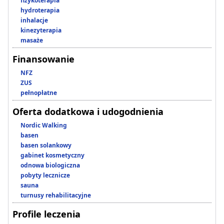
fizykoterapia
hydroterapia
inhalacje
kinezyterapia
masaże
Finansowanie
NFZ
ZUS
pełnopłatne
Oferta dodatkowa i udogodnienia
Nordic Walking
basen
basen solankowy
gabinet kosmetyczny
odnowa biologiczna
pobyty lecznicze
sauna
turnusy rehabilitacyjne
Profile leczenia