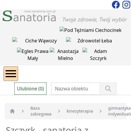
Ulubione (0)
Baza
gimnastyka
kinezyterapia
zabiegowa
indywidual
Strona główna
Szczyrk - sanatoria z