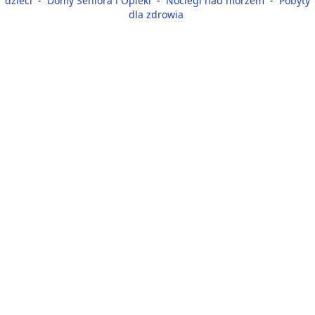
dzieci
-
Domy Seniora i Opieki
-
Noclegi nad morzem
-
Pobyty
dla zdrowia