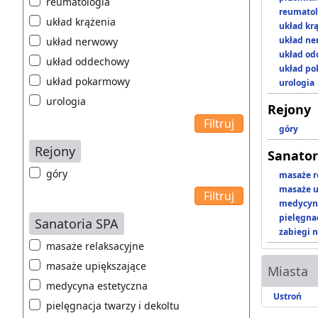
reumatologia
reumatol
układ krążenia
układ kr
układ n
układ nerwowy
układ o
układ oddechowy
układ p
układ pokarmowy
urologia
urologia
Rejony
góry
Rejony
Sanator
góry
masaże r
masaże u
medycyna
pielęgnac
Sanatoria SPA
zabiegi n
masaże relaksacyjne
masaże upiększające
Miasta
medycyna estetyczna
Ustroń
pielęgnacja twarzy i dekoltu