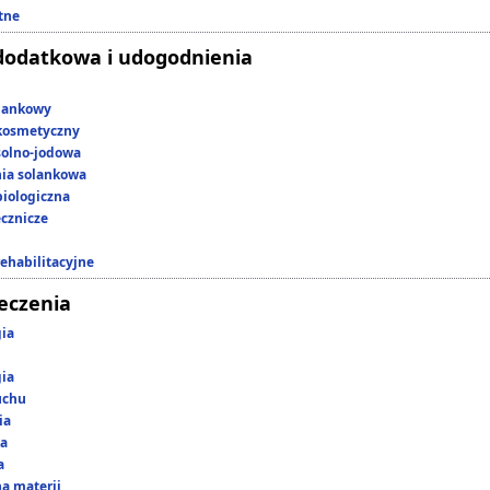
tne
dodatkowa i udogodnienia
lankowy
kosmetyczny
 solno-jodowa
nia solankowa
iologiczna
ecznicze
rehabilitacyjne
leczenia
gia
gia
uchu
ia
ka
a
a materii