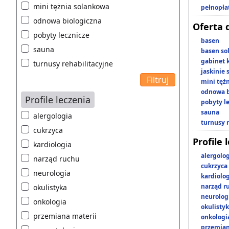
mini tężnia solankowa
pełnopła
odnowa biologiczna
Oferta 
pobyty lecznicze
basen
sauna
basen so
gabinet 
turnusy rehabilitacyjne
jaskinie
mini tęż
odnowa b
Profile leczenia
pobyty l
sauna
alergologia
turnusy 
cukrzyca
Profile 
kardiologia
alergolo
narząd ruchu
cukrzyca
neurologia
kardiolo
narząd r
okulistyka
neurolog
onkologia
okulisty
przemiana materii
onkologi
przemian