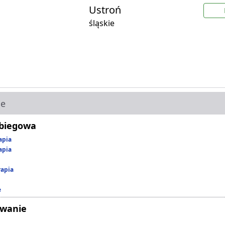
Ustroń
śląskie
ie
abiegowa
apia
apia
rapia
e
owanie