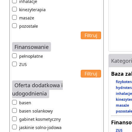
inhalacje
kinezyterapia
masaże
pozostałe
Finansowanie
pełnopłatne
Kategor
ZUS
Baza z
fizykoter
Oferta dodatkowa i
hydroter
udogodnienia
inhalacje
kinezyte
basen
masaże
basen solankowy
pozostał
gabinet kosmetyczny
Finans
jaskinie solno-jodowa
ZUS