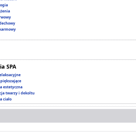
ogia
ążenia
erwowy
ddechowy
okarmowy
ia SPA
elaksacyjne
piększające
 estetyczna
ja twarzy i dekoltu
a ciało