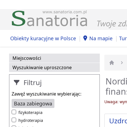
|
|
Obiekty kuracyjne w Polsce
Na mapie
Tur
Miejscowości
Wyszukiwanie uproszczone
Strona 
Nordi
Filtruj
fina
Zawęź wyszukiwanie wybierając:
Uwaga: wyni
Baza zabiegowa
fizykoterapia
Uzdr
hydroterapia