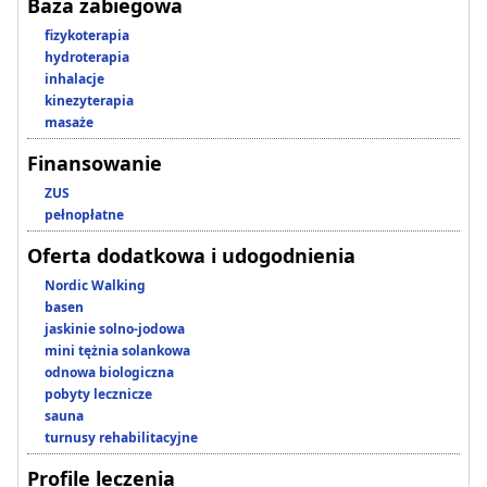
Baza zabiegowa
fizykoterapia
hydroterapia
inhalacje
kinezyterapia
masaże
Finansowanie
ZUS
pełnopłatne
Oferta dodatkowa i udogodnienia
Nordic Walking
basen
jaskinie solno-jodowa
mini tężnia solankowa
odnowa biologiczna
pobyty lecznicze
sauna
turnusy rehabilitacyjne
Profile leczenia