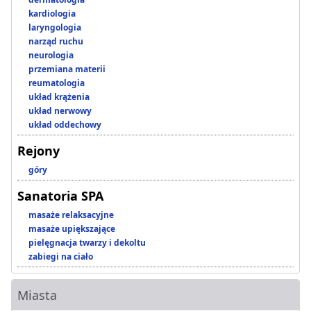
kardiologia
laryngologia
narząd ruchu
neurologia
przemiana materii
reumatologia
układ krążenia
układ nerwowy
układ oddechowy
Rejony
góry
Sanatoria SPA
masaże relaksacyjne
masaże upiększające
pielęgnacja twarzy i dekoltu
zabiegi na ciało
Miasta