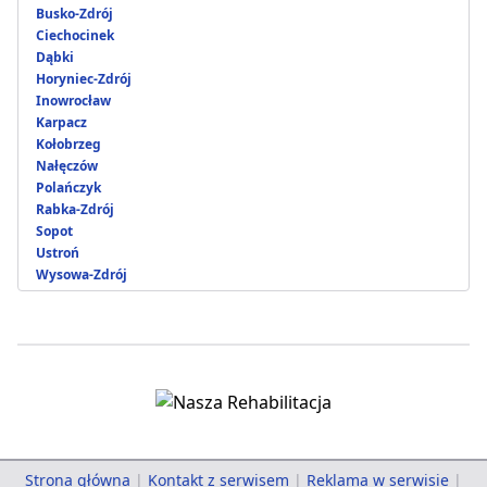
Busko-Zdrój
Ciechocinek
Dąbki
Horyniec-Zdrój
Inowrocław
Karpacz
Kołobrzeg
Nałęczów
Polańczyk
Rabka-Zdrój
Sopot
Ustroń
Wysowa-Zdrój
Strona główna
|
Kontakt z serwisem
|
Reklama w serwisie
|