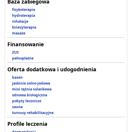
Baza zabiegowa
fizykoterapia
hydroterapia
inhalacje
kinezyterapia
masaże
Finansowanie
ZUS
pełnopłatne
Oferta dodatkowa i udogodnienia
basen
jaskinie solno-jodowa
mini tężnia solankowa
odnowa biologiczna
pobyty lecznicze
sauna
turnusy rehabilitacyjne
Profile leczenia
dermatologia